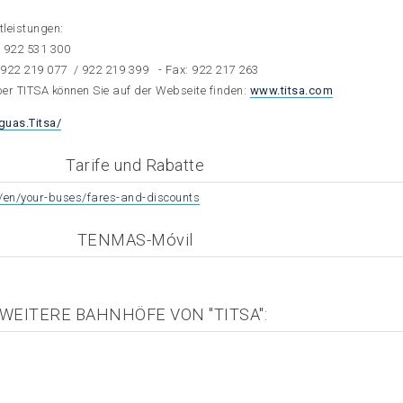
tleistungen:
)
922 531 300
/
922 219 077
/
922 219 399
- Fax: 922 217 263
ber TITSA können Sie auf der Webseite finden:
www.titsa.com
uas.Titsa/
Tarife und Rabatte
/en/your-buses/fares-and-discounts
TENMAS-Móvil
WEITERE BAHNHÖFE VON "TITSA":