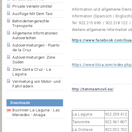
Private Verkehrsmittel
Information und allgemeine Diens
Ausflüge Mit Dem Taxi
Information (Spanisch / Englisch
Behindertengerechte
Tel.
922 215 699
/
922 218 122
Transporte
Weitere allgemeine Information ü
Allgemeine Informationen:
Autoverleihen
https://www.facebook.com/Guag
Autovermietungen - Puerto
de la Cruz
Autovermietungen: Zone
Süden
https://www.titsa.com/index.php
Zone Santa Cruz - La
Laguna
Vermietung von Motor- und
Fahrrädern
http://tenmasmovil.es/
Downloads
Buslinien La Laguna - Las
La Laguna
922 259 412
Mercedes - Anaga
Tacoronte
922 561 807
La Orotava
922 332 702