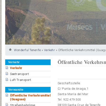
Wonderful Tenerife
»
Verkehr
»
Öffentliche Verkehrsmittel (Guag
Öffentliche Verkehrs
Verkehr
Verkehr
Seetransport
Luft Transport
Geschäftsstelle
C/ Punta de Anaga,1
Verwandte
Santa María del Mar
Öffentliche Verkehrsmittel
(Guaguas)
Tel.
922 479 500
38109 Santa Cruz de Tenerife
Straßenbahnlinie