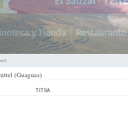
uas)
mittel (Guaguas)
TITSA