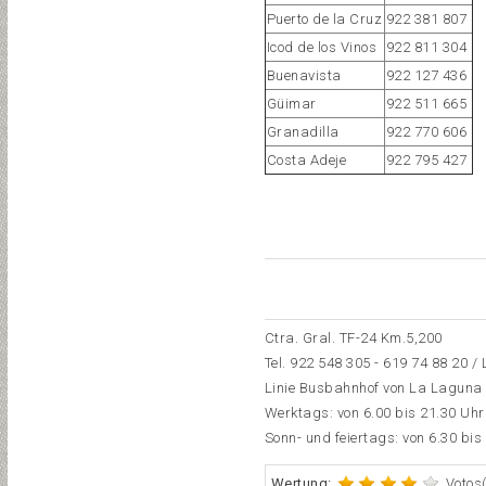
Puerto de la Cruz
922 381 807
Icod de los Vinos
922 811 304
Buenavista
922 127 436
Güimar
922 511 665
Granadilla
922 770 606
Costa Adeje
922 795 427
Ctra. Gral. TF-24 Km.5,200
Tel.
922 548 305
- 619 74 88 20 /
Linie Busbahnhof von La Laguna
Werktags: von 6.00 bis 21.30 Uhr
Sonn- und feiertags: von 6.30 bis
Wertung:
Votos(