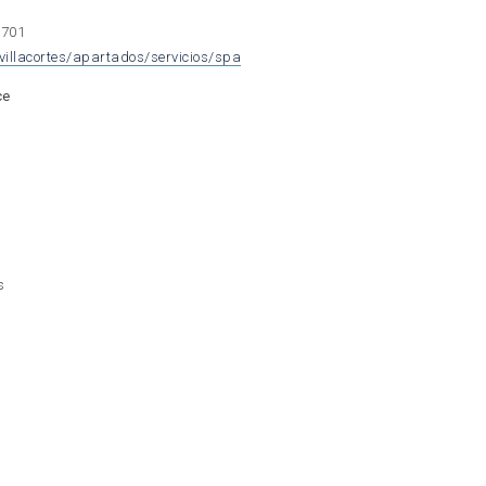
 701
villacortes/apartados/servicios/spa
ce
s