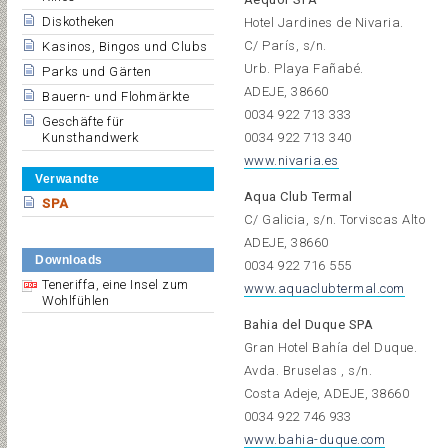
Diskotheken
Hotel Jardines de Nivaria.
C/ París, s/n.
Kasinos, Bingos und Clubs
Urb. Playa Fañabé.
Parks und Gärten
ADEJE, 38660
Bauern- und Flohmärkte
0034 922 713 333
Geschäfte für
Kunsthandwerk
0034 922 713 340
www.nivaria.es
Verwandte
Aqua Club Termal
SPA
C/ Galicia, s/n. Torviscas Alto
ADEJE, 38660
Downloads
0034 922 716 555
Teneriffa, eine Insel zum
www.aquaclubtermal.com
Wohlfühlen
Bahia del Duque SPA
Gran Hotel Bahía del Duque.
Avda. Bruselas , s/n.
Costa Adeje, ADEJE, 38660
0034 922 746 933
www.bahia-duque.com