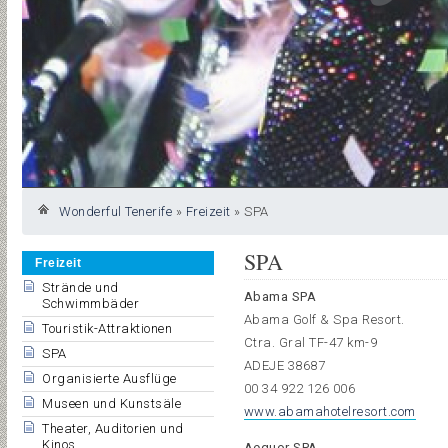
Wonderful Tenerife
»
Freizeit
»
SPA
SPA
Freizeit
Strände und
Abama SPA
Schwimmbäder
Abama Golf & Spa Resort.
Touristik-Attraktionen
Ctra. Gral TF-47 km-9
SPA
ADEJE 38687
Organisierte Ausflüge
00 34 922 126 006
Museen und Kunstsäle
www.abamahotelresort.com
Theater, Auditorien und
Kinos
Aequor SPA