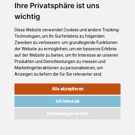
Puerto de la Cruz
Ihre Privatsphäre ist uns
Los Realejos
wichtig
El Rosario
San Juan de la Rambla
Diese Website verwendet Cookies und andere Tracking-
Santiago del Teide
Technologien, um Ihr Surferlebnis zu folgenden
Los Silos
Zwecken zu verbessern:
um grundlegende Funktionen
Tacoronte
der Website zu ermöglichen
,
um ein besseres Erlebnis
auf der Website zu bieten
,
um Ihr Interesse an unseren
Santa Cruz de Tenerife
Produkten und Dienstleistungen zu messen und
Arico
Marketinginteraktionen zu personalisieren
,
um
Anzeigen zu liefern die für Sie relevanter sind
.
Alle akzeptieren
RECHTLICHEN
COOKIE-
DATENSCHUTZERKLÄRUNG
HINWEISE
RICHTLINIE
Ich lehne ab
VERZEICHNIS
ZUGÄNGLICHKEIT
KONTAKT
Einstellungen ändern
©2026
Wonderful Tenerife
. Todos los derechos reservados.