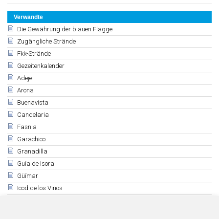
Verwandte
Die Gewährung der blauen Flagge
Zugängliche Strände
Fkk-Strände
Gezeitenkalender
Adeje
Arona
Buenavista
Candelaria
Fasnia
Garachico
Granadilla
Guía de Isora
Güímar
Icod de los Vinos
La Laguna
La Orotava