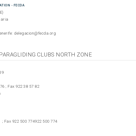
ATION - FECDA
E)
naria
enerife: delegacion@fecda.org
PARAGLIDING CLUBS NORTH ZONE
39
876 ; Fax 922 38 57 82
m
; Fax
922 500 774
922 500 774