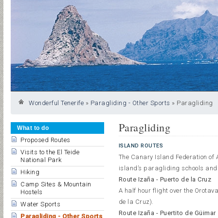
Wonderful Tenerife
»
Paragliding - Other Sports
»
Paragliding
Paragliding
What to do
Proposed Routes
ISLAND ROUTES
Visits to the El Teide
The Canary Island Federation of A
National Park
island’s paragliding schools and 
Hiking
Route Izaña - Puerto de la Cruz
Camp Sites & Mountain
A half hour flight over the Orotav
Hostels
de la Cruz).
Water Sports
Route Izaña - Puertito de Güimar
Paragliding - Other Sports