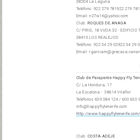
38204 La Laguna
Teléfono:
922 279 781
922 279 781
Email: n27w16@yahoo.com
Club:
ROQUES DE ANAGA
C/ PIRIS, 18 VVDA 32 - EDIFICIO
38410 LOS REALEJOS
Teléfono:
922 34 29 02
922 34 29 
Email: rgarciam@grecasa.canar
Club de Parapente Happy Fly Ten
C/ La Hondura, 17
La Escalona - 38614 Vilaflor
Teléfonos 639 384 124 / 600 630 
info@happyflytenerife.com
http://www.happyflytenerife.com
Club:
COSTA-ADEJE