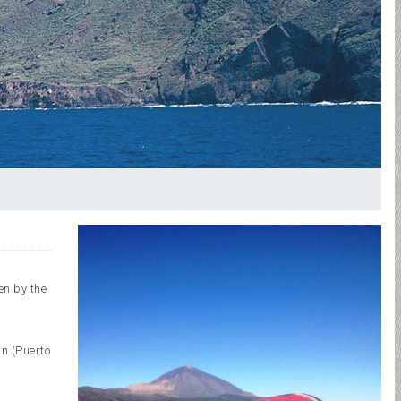
en by the
in (Puerto