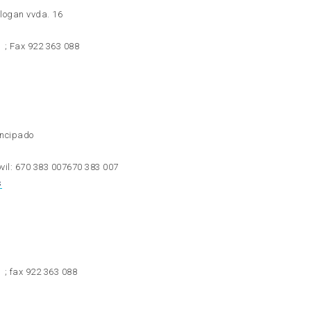
Cólogan vvda. 16
; Fax 922 363 088
rincipado
vil:
670 383 007
670 383 007
s
; fax 922 363 088