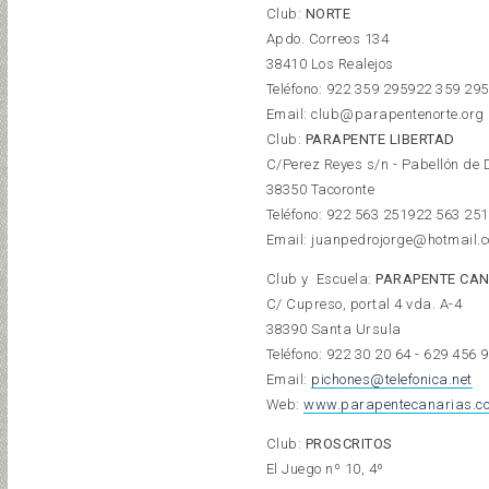
Club:
NORTE
Apdo. Correos 134
38410 Los Realejos
Teléfono:
922 359 295
922 359 295
Email: club@parapentenorte.org
Club:
PARAPENTE LIBERTAD
C/Perez Reyes s/n - Pabellón de 
38350 Tacoronte
Teléfono:
922 563 251
922 563 251
Email: juanpedrojorge@hotmail.
Club y Escuela:
PARAPENTE CA
C/ Cupreso, portal 4 vda. A-4
38390 Santa Ursula
Teléfono: 922 30 20 64 - 629 456 
Email:
pichones@telefonica.net
Web:
www.parapentecanarias.c
Club:
PROSCRITOS
El Juego nº 10, 4º