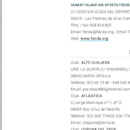
CANARY ISLAND AIR SPORTS FEDER
C/ LEÓN S/N (CASA DEL DEPORT
35016 - Las Palmas de Gran Ca
Tfno. / fax 928 334 805
Email: fecda@fecda.org ; Email T
Web:
www.fecda.org
Club:
ALTO GUAJARA
URB. LA QUINTA C/ VINAGRERA, 
38390 SANTA ÚRSULA
Teléfono: 922 33 75 86 - 649 363 
Email: perroloco883@hotmail.co
Club:
ATLANTIDA
C/Jorge Manrique nº 1, 4º-2
38005 Sta. Cruz de Tenerife
Teléfono:
922 500 774
922 500 774
Email: slaporte@terra.es
Club:
CORONA DEL TEIDE