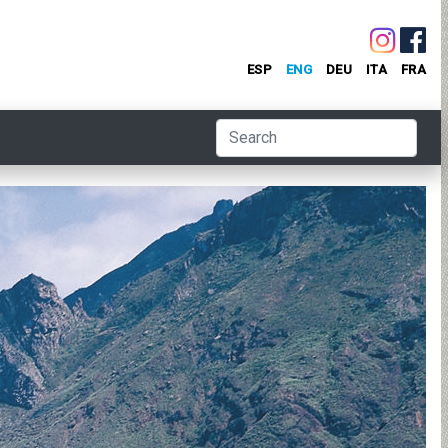
ESP
ENG
DEU
ITA
FRA