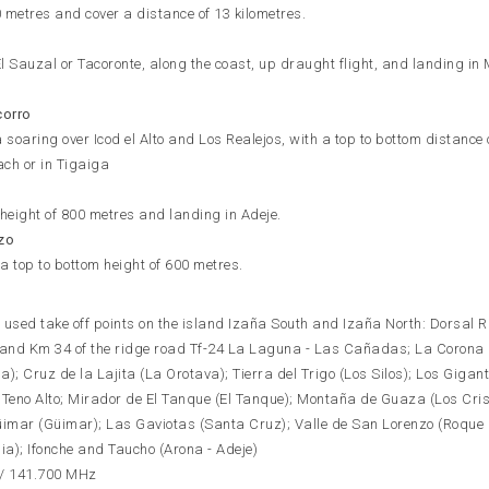
0 metres and cover a distance of 13 kilometres.
 El Sauzal or Tacoronte, along the coast, up draught flight, and landing in
corro
soaring over Icod el Alto and Los Realejos, with a top to bottom distance 
ach or in Tigaiga
 height of 800 metres and landing in Adeje.
zo
a top to bottom height of 600 metres.
used take off points on the island Izaña South and Izaña North: Dorsal 
1 and Km 34 of the ridge road Tf-24 La Laguna - Las Cañadas; La Corona 
); Cruz de la Lajita (La Orotava); Tierra del Trigo (Los Silos); Los Gigan
 Teno Alto; Mirador de El Tanque (El Tanque); Montaña de Guaza (Los Cris
Güimar (Güimar); Las Gaviotas (Santa Cruz); Valle de San Lorenzo (Roque
); Ifonche and Taucho (Arona - Adeje)
 / 141.700 MHz