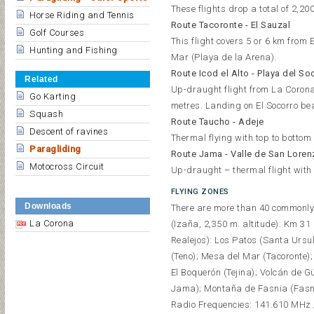
These flights drop a total of 2,20
Horse Riding and Tennis
Route Tacoronte - El Sauzal
Golf Courses
This flight covers 5 or 6 km from
Hunting and Fishing
Mar (Playa de la Arena).
Route Icod el Alto - Playa del So
Related
Up-draught flight from La Corona 
Go Karting
metres. Landing on El Socorro be
Squash
Route Taucho - Adeje
Descent of ravines
Thermal flying with top to bottom
Paragliding
Route Jama - Valle de San Loren
Motocross Circuit
Up-draught – thermal flight with 
FLYING ZONES
Downloads
There are more than 40 commonly 
La Corona
(Izaña, 2,350 m. altitude): Km 3
Realejos): Los Patos (Santa Ursula
(Teno); Mesa del Mar (Tacoronte);
El Boquerón (Tejina); Volcán de 
Jama); Montaña de Fasnia (Fasnia
Radio Frequencies: 141.610 MHz