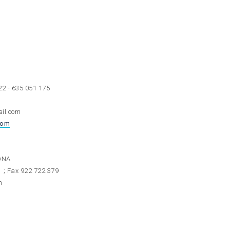
22 - 635 051 175
il.com
com
RONA
; Fax 922 722 379
m