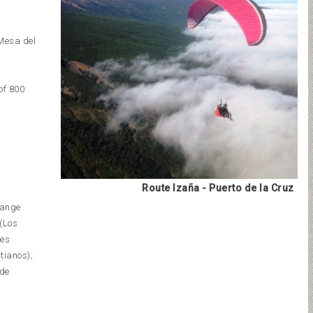
 Mesa del
of 800
Route Izaña - Puerto de la Cruz
Range
(Los
tes
tianos);
 de