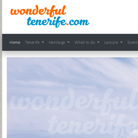
Home
Tenerife
Heritage
What to do
Leisure
Even