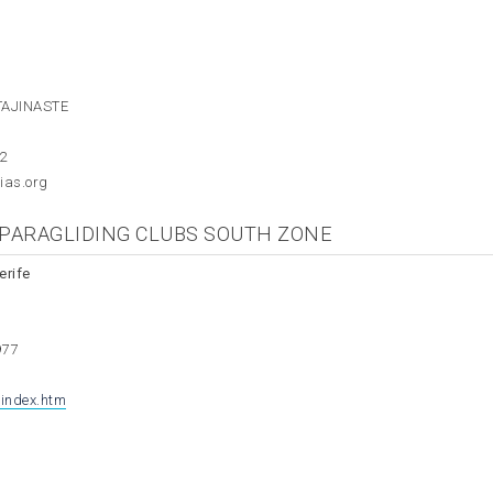
 TAJINASTE
02
ias.org
PARAGLIDING CLUBS SOUTH ZONE
erife
977
/index.htm