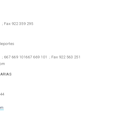
; Fax 922 359 295
Deportes
;
667 669 101
667 669 101
; Fax 922 563 251
com
NARIAS
944
om