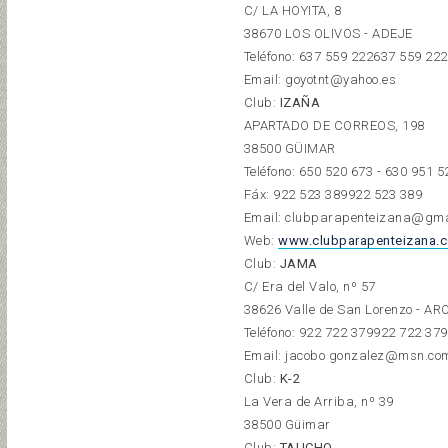
C/ LA HOYITA, 8
38670 LOS OLIVOS - ADEJE
Teléfono:
637 559 222
637 559 222
Email: goyotnt@yahoo.es
Club:
IZAÑA
APARTADO DE CORREOS, 198
38500 GÜIMAR
Teléfono: 650 520 673 - 630 951 5
Fáx:
922 523 389
922 523 389
Email: clubparapenteizana@gma
Web:
www.clubparapenteizana.
Club:
JAMA
C/ Era del Valo, nº 57
38626 Valle de San Lorenzo - A
Teléfono:
922 722 379
922 722 379
Email: jacobo gonzalez@msn.co
Club:
K-2
La Vera de Arriba, nº 39
38500 Güimar
Club:
TAUCHO