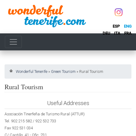
ESP
ENG
DEU
ITA
FRA
Wonderful Tenerife
»
Green Tourism
»
Rural Tourism
Rural Tourism
Useful Addresses
Asociación Tinerfeña de Turismo Rural (ATTUR)
Tel. 902 215 582 / 922 532 733
Fax 922 531 034
C/ Castillo, 41 - Ofic. 231