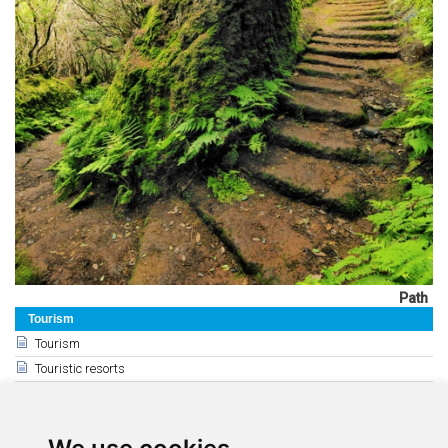
Path
Tourism
Tourism
Touristic resorts
Conference and Convention Centres
Information Offices
Accessible Tourism Guide