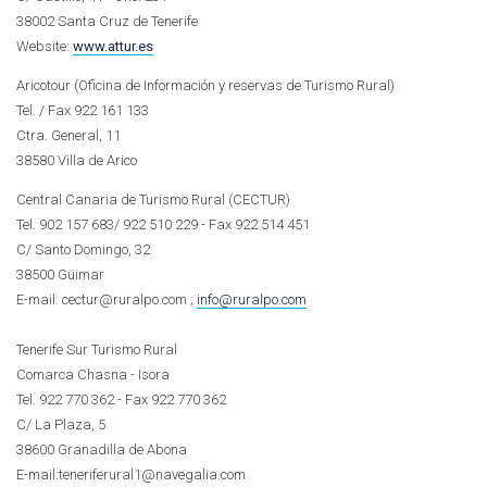
38002 Santa Cruz de Tenerife
Website:
www.attur.es
Aricotour (Oficina de Información y reservas de Turismo Rural)
Tel. / Fax 922 161 133
Ctra. General, 11
38580 Villa de Arico
Central Canaria de Turismo Rural (CECTUR)
Tel. 902 157 683/ 922 510 229 - Fax 922 514 451
C/ Santo Domingo, 32
38500 Güimar
E-mail: cectur@ruralpo.com ;
info@ruralpo.com
Tenerife Sur Turismo Rural
Comarca Chasna - Isora
Tel. 922 770 362 - Fax 922 770 362
C/ La Plaza, 5
38600 Granadilla de Abona
E-mail:teneriferural1@navegalia.com