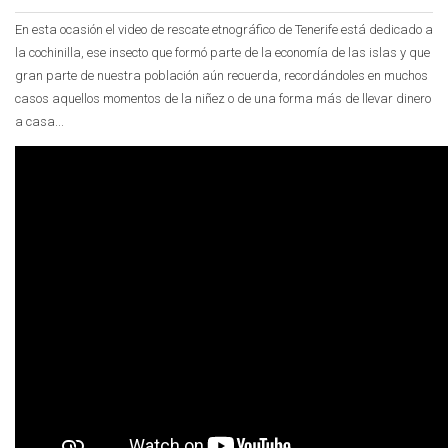
En esta ocasión el video de rescate etnográfico de Tenerife está dedicado a
la cochinilla, ese insecto que formó parte de la economía de las islas y que
gran parte de nuestra población aún recuerda, recordándoles en muchos
casos aquellos momentos de la niñez o de una forma más de llevar dinero
a casa...