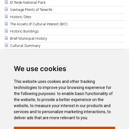
El Teide National Park
Vantage Points of Tenerife
Historic Sites
The Assets of Cultural Interest (BIC)
Historic Buildings
Brief Municipal History
Cultural Summary
Ethnographic Heritage
Related
We use cookies
Ethnographic Heritage
El Cambullonero
This website uses cookies and other tracking
The origin of term guagua in Canary Islands
technologies to improve your browsing experience for
Videos de rescate etnográfico y rural
the following purposes:
to enable basic functionality of
the website
,
to provide a better experience on the
Ethnographic recovery activities
website
,
to measure your interest in our products and
El chicle de tabaiba
services and to personalize marketing interactions
,
to
deliver ads that are more relevant to you
.