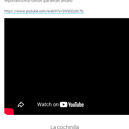
importantísima función que tenían antaño:
https://www.youtube.com/watch?v=3N9SDj9z7tc
La cochinilla