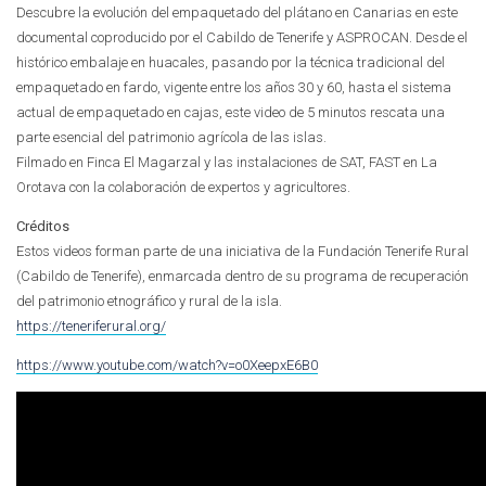
Descubre la evolución del empaquetado del plátano en Canarias en este
documental coproducido por el Cabildo de Tenerife y ASPROCAN. Desde el
histórico embalaje en huacales, pasando por la técnica tradicional del
empaquetado en fardo, vigente entre los años 30 y 60, hasta el sistema
actual de empaquetado en cajas, este video de 5 minutos rescata una
parte esencial del patrimonio agrícola de las islas.
Filmado en Finca El Magarzal y las instalaciones de SAT, FAST en La
Orotava con la colaboración de expertos y agricultores.
Créditos
Estos videos forman parte de una iniciativa de la Fundación Tenerife Rural
(Cabildo de Tenerife), enmarcada dentro de su programa de recuperación
del patrimonio etnográfico y rural de la isla.
https://teneriferural.org/
https://www.youtube.com/watch?v=o0XeepxE6B0