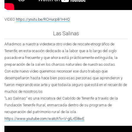
VIDEO
https://youtu.be/RCHucpB1HHQ
Las Salinas
Añadimos a nuestra videoteca otro video de rescate etnográfico de
Tenerife, en esta ocasión dedicado a la labor que a lo largo del siglo
pasado era frecuente y que ahora está prácticamente extinguida, la
preparación de la sal en los charcos naturales de nuestras costas.
Con este nuevo video queremos reconocer ese duro trabajo que
desempeñaron hasta hace bien poco esas personas que aprendieron y
fueron mejorando ese arte y que todavía seguro que está en el recuerdo de
muchos de nosotros/os
"Las Salinas“ es una iniciativa del Cabildo de Tenerife a través de la
Fundación Tenerife Rural, enmarcada dentro de su programa de
recuperación del patrimonio rural de la isla.
https://www.youtube.com/watch?v=V-glLrEl8wE