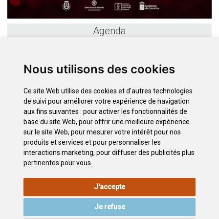
Agenda
«
août 2026
»
Nous utilisons des cookies
l
m
m
j
v
s
d
27
28
29
30
31
1
2
Ce site Web utilise des cookies et d'autres technologies
3
4
5
6
7
8
9
de suivi pour améliorer votre expérience de navigation
10
11
12
13
14
15
16
aux fins suivantes :
pour activer les fonctionnalités de
17
18
19
20
21
22
23
base du site Web
,
pour offrir une meilleure expérience
sur le site Web
,
pour mesurer votre intérêt pour nos
24
25
26
27
28
29
30
produits et services et pour personnaliser les
31
1
2
3
4
5
6
interactions marketing
,
pour diffuser des publicités plus
pertinentes pour vous
.
INFORMATIONS
POLITIQUE
POLITIQUE DE
PLAN
J'accepte
LÉGALES
DE
CONFIDENTIALITÉ
DU SITE
COOKIES
Je refuse
ACCESSIBILITÉ
CONTACTEZ