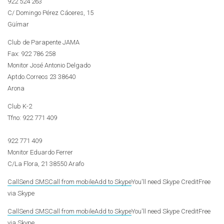
922 524 263
C/ Domingo Pérez Cáceres, 15
Güímar
Club de Parapente JAMA
Fax: 922 786 258
Monitor José Antonio Delgado
Aptdo.Correos 23 38640
Arona
Club K-2
Tfno:
922 771 409
922 771 409
Monitor Eduardo Ferrer
C/La Flora, 21 38550 Arafo
Call
Send SMS
Call from mobile
Add to Skype
You'll need Skype Credit
Free
via Skype
Call
Send SMS
Call from mobile
Add to Skype
You'll need Skype Credit
Free
via Skype