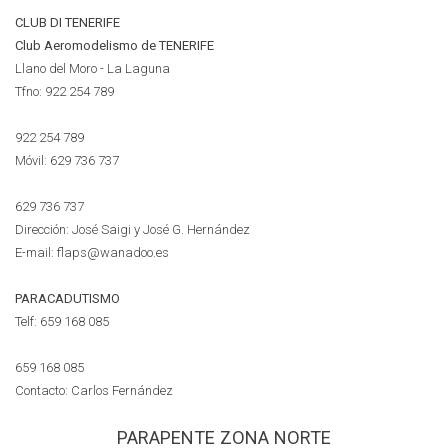
CLUB DI TENERIFE
Club Aeromodelismo de TENERIFE
Llano del Moro - La Laguna
Tfno:
922 254 789
922 254 789
Móvil:
629 736 737
629 736 737
Dirección: José Saigi y José G. Hernández
E-mail: flaps@wanadoo.es
PARACADUTISMO
Telf:
659 168 085
659 168 085
Contacto: Carlos Fernández
PARAPENTE
ZONA NORTE