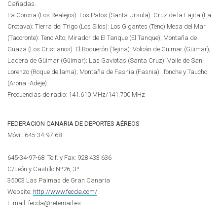
Cañadas.
La Corona (Los Realejos): Los Patos (Santa Ursula): Cruz de la Lajita (La
Orotava); Tierra del Trigo (Los Silos): Los Gigantes (Teno) Mesa del Mar
(Tacoronte): Teno Alto; Mirador de El Tanque (El Tanque); Montaña de
Guaza (Los Cristianos): El Boquerón (Tejina): Volcán de Güimar (Güimar);
Ladera de Güimar (Güimar); Las Gaviotas (Santa Cruz); Valle de San
Lorenzo (Roque de lama); Montaña de Fasnia (Fasnia): Ifonche y Taucho
(Arona -Adeje).
Frecuencias de radio: 141.610 MHz/141.700 MHz
FEDERACION CANARIA DE DEPORTES AÉREOS
Móvil:
645-34-97-68
645-34-97-68
Telf. y Fax: 928 433 636
C/León y Castillo Nº26, 3º
35003 Las Palmas de Gran Canaria
Website:
http://www.fecda.com/
E-mail: fecda@retemail.es