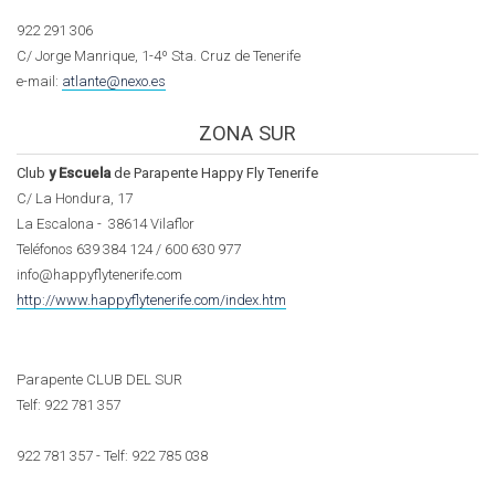
922 291 306
C/ Jorge Manrique, 1-4º Sta. Cruz de Tenerife
e-mail:
atlante@nexo.es
ZONA SUR
Club
y Escuela
de Parapente Happy Fly Tenerife
C/ La Hondura, 17
La Escalona - 38614 Vilaflor
Teléfonos 639 384 124 / 600 630 977
info@happyflytenerife.com
http://www.happyflytenerife.com/index.htm
Parapente CLUB DEL SUR
Telf:
922 781 357
922 781 357 -
Telf:
922 785 038