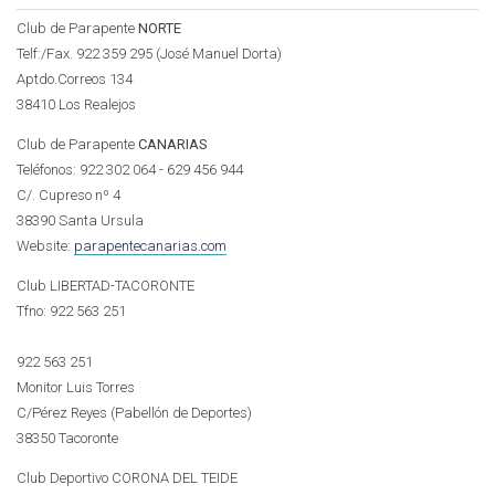
Club de Parapente
NORTE
Telf:/Fax. 922 359 295 (José Manuel Dorta)
Aptdo.Correos 134
38410 Los Realejos
Club de Parapente
CANARIAS
Teléfonos: 922 302 064 - 629 456 944
C/. Cupreso nº 4
38390 Santa Ursula
Website:
parapentecanarias.com
Club LIBERTAD-TACORONTE
Tfno:
922 563 251
922 563 251
Monitor Luis Torres
C/Pérez Reyes (Pabellón de Deportes)
38350 Tacoronte
Club Deportivo CORONA DEL TEIDE