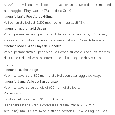
Mezz´ora di volo sulla Valle dell´Orotava, con un dislivello di 2.100 metri ed
atterraggio a Playa Jardín (Puerto de la Cruz).
Itinerario Izaña-Puertito de Güimar
Voli con un dislivello di 2.200 metri per un tragitto di 13 km.
Itinerario Tacoronte-El Sauzal
Volo di permanenza su pendio da El Sauzal o da Tacoronte, di 5 o 6 km,
sorvolando la costa ed atterrando a Mesa del Mar (Playa de la Arena).
Itinerario Icod el Alto-Playa del Socorro
Volo di permanenza su pendio da La Corona su Icod el Alto e Los Realejos,
di 800 metri di dislivello con atterraggio sulla spiaggia di Socorro o a
Tigaiga.
Itinerario Taucho-Adeje
Volo in turbolenza di 800 metri di dislivello con atterraggio ad Adeje.
Itinerario Jama-Valle de San Lorenzo
Volo in turbolenza su pendio di 600 metri di dislivello.
Zone di volo:
Esistono nell´isola più di 40 punti di lancio.
Izaña Sud e Izaña Nord: Cordigliera Dorsale (Izaña, 2.350m. di
altitudine): Km.31 e Km.34 della strada dorsale C -824 La Laguna -Las