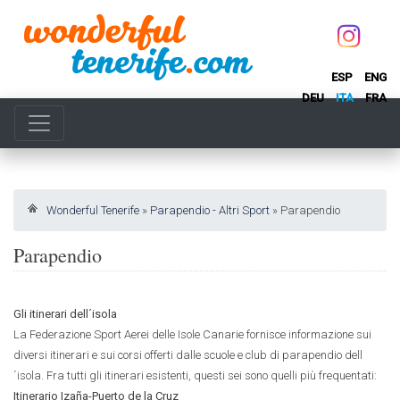
ESP
ENG
DEU
ITA
FRA
Wonderful Tenerife
»
Parapendio - Altri Sport
»
Parapendio
Parapendio
Gli itinerari dell´isola
La Federazione Sport Aerei delle Isole Canarie fornisce informazione sui
diversi itinerari e sui corsi offerti dalle scuole e club di parapendio dell
´isola. Fra tutti gli itinerari esistenti, questi sei sono quelli più frequentati:
Itinerario Izaña-Puerto de la Cruz