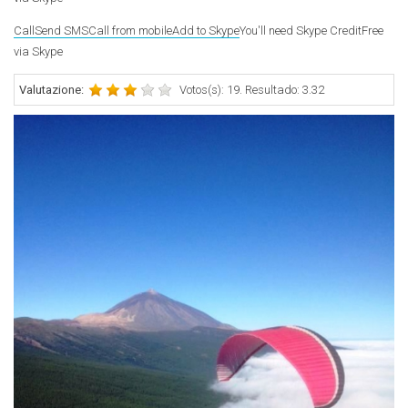
Call
Send SMS
Call from mobile
Add to Skype
You'll need Skype Credit
Free
via Skype
Valutazione:
Votos(s): 19. Resultado: 3.32