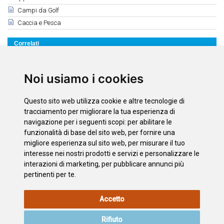
Campi da Golf
Caccia e Pesca
Correlati
Karting
Squash
Noi usiamo i cookies
Discesa di canaloni
Parapendio
Questo sito web utilizza cookie e altre tecnologie di
Circuito di Motocross
tracciamento per migliorare la tua esperienza di
navigazione per i seguenti scopi:
per abilitare le
funzionalità di base del sito web
,
per fornire una
Scarica
migliore esperienza sul sito web
,
per misurare il tuo
La Corona
interesse nei nostri prodotti e servizi e personalizzare le
interazioni di marketing
,
per pubblicare annunci più
pertinenti per te
.
INFORMAZIONI
POLITICA
L'INFORMATIVA
MAPPA
Accetto
LEGALI
SUI
SULLA
DEL SITO
COOKIE
PRIVACY
Rifiuto