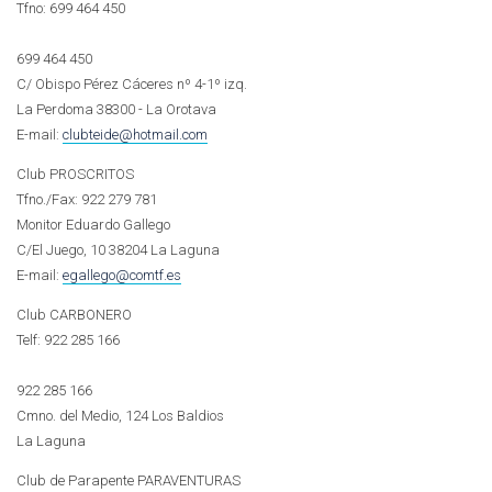
Tfno:
699 464 450
699 464 450
C/ Obispo Pérez Cáceres nº 4-1º izq.
La Perdoma 38300 - La Orotava
E-mail:
clubteide@hotmail.com
Club PROSCRITOS
Tfno./Fax: 922 279 781
Monitor Eduardo Gallego
C/El Juego, 10 38204 La Laguna
E-mail:
egallego@comtf.es
Club CARBONERO
Telf:
922 285 166
922 285 166
Cmno. del Medio, 124 Los Baldios
La Laguna
Club de Parapente PARAVENTURAS