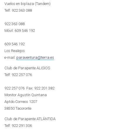
Vuelos en biplaza (Tandem)
Telf:
922 363 088
922 363 088
Móvil:
609 546 192
609 546 192
Los Realejos
e-mail:
paraventura@terra.es
Club de Parapente ALISIOS
Telf:
922 257 076
922 257 076
Fax: 922 201 382
Monitor Agustín Quintana
Aptdo.Correos 1207
38350 Tacoronte
Club de Parapente ATLÁNTIDA
Telf:
922 291 306