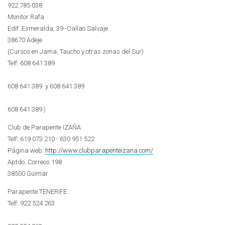
922 785 038
Monitor Rafa
Edif. Esmeralda, 39 -Callao Salvaje
38670 Adeje
(Cursos en Jama, Taucho y otras zonas del Sur)
Telf:
608 641 389
608 641 389
y
608 641 389
608 641 389
)
Club de Parapente IZAÑA
Telf: 619 073 210 - 630 951 522
Página web:
http://www.clubparapenteizana.com/
Aptdo. Correos 198
38500 Güímar
Parapente TENERIFE
Telf:
922 524 263