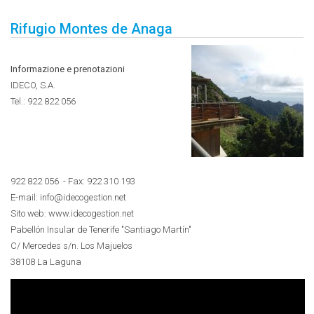
Rifugio Montes de Anaga
Informazione e prenotazioni
IDECO, S.A.
Tel.:
922 822 056
922 822 056
- Fax: 922 310 193
E-mail: info@idecogestion.net
Sito web: www.idecogestion.net
Pabellón Insular de Tenerife "Santiago Martín"
C/ Mercedes s/n. Los Majuelos
38108 La Laguna