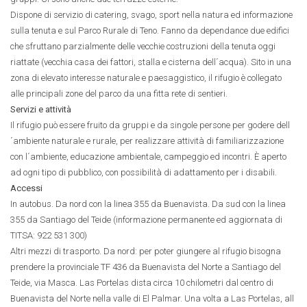
Dispone di servizio di catering, svago, sport nella natura ed informazione
sulla tenuta e sul Parco Rurale di Teno. Fanno da dependance due edifici
che sfruttano parzialmente delle vecchie costruzioni della tenuta oggi
riattate (vecchia casa dei fattori, stalla e cisterna dell´acqua). Sito in una
zona di elevato interesse naturale e paesaggistico, il rifugio è collegato
alle principali zone del parco da una fitta rete di sentieri.
Servizi e attività
Il rifugio può essere fruito da gruppi e da singole persone per godere dell
´ambiente naturale e rurale, per realizzare attività di familiarizzazione
con l´ambiente, educazione ambientale, campeggio ed incontri. È aperto
ad ogni tipo di pubblico, con possibilità di adattamento per i disabili.
Accessi
In autobus. Da nord con la linea 355 da Buenavista. Da sud con la linea
355 da Santiago del Teide (informazione permanente ed aggiornata di
TITSA: 922 531 300)
Altri mezzi di trasporto. Da nord: per poter giungere al rifugio bisogna
prendere la provinciale TF 436 da Buenavista del Norte a Santiago del
Teide, via Masca. Las Portelas dista circa 10 chilometri dal centro di
Buenavista del Norte nella valle di El Palmar. Una volta a Las Portelas, all