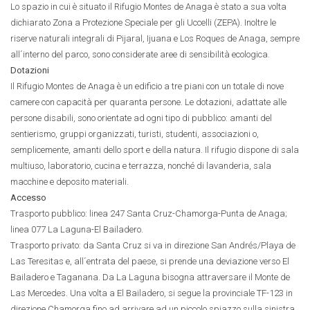
Lo spazio in cui è situato il Rifugio Montes de Anaga è stato a sua volta
dichiarato Zona a Protezione Speciale per gli Uccelli (ZEPA). Inoltre le
riserve naturali integrali di Pijaral, Ijuana e Los Roques de Anaga, sempre
all´interno del parco, sono considerate aree di sensibilità ecologica.
Dotazioni
Il Rifugio Montes de Anaga è un edificio a tre piani con un totale di nove
camere con capacità per quaranta persone. Le dotazioni, adattate alle
persone disabili, sono orientate ad ogni tipo di pubblico: amanti del
sentierismo, gruppi organizzati, turisti, studenti, associazioni o,
semplicemente, amanti dello sport e della natura. Il rifugio dispone di sala
multiuso, laboratorio, cucina e terrazza, nonché di lavanderia, sala
macchine e deposito materiali.
Accesso
Trasporto pubblico: linea 247 Santa Cruz-Chamorga-Punta de Anaga;
linea 077 La Laguna-El Bailadero.
Trasporto privato: da Santa Cruz si va in direzione San Andrés/Playa de
Las Teresitas e, all´entrata del paese, si prende una deviazione verso El
Bailadero e Taganana. Da La Laguna bisogna attraversare il Monte de
Las Mercedes. Una volta a El Bailadero, si segue la provinciale TF-123 in
direzione Chamorga fino ad arrivare ad un piccolo spiazzo sulla sinistra