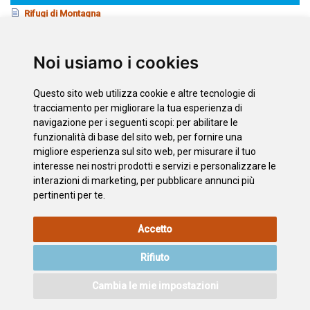
Rifugi di Montagna
Zonas de acampada
Campamentos y Aula en la Naturaleza
Noi usiamo i cookies
Centro de Actividades en la Naturaleza “Emilio Fernández Muñoz”
Campings
Questo sito web utilizza cookie e altre tecnologie di
Equipamientos en la Naturaleza
tracciamento per migliorare la tua esperienza di
navigazione per i seguenti scopi:
per abilitare le
funzionalità di base del sito web
,
per fornire una
Scarica
migliore esperienza sul sito web
,
per misurare il tuo
Rifugio Montes de Anaga
interesse nei nostri prodotti e servizi e personalizzare le
interazioni di marketing
,
per pubblicare annunci più
pertinenti per te
.
INFORMAZIONI
POLITICA
L'INFORMATIVA
MAPPA
Accetto
LEGALI
SUI
SULLA
DEL SITO
COOKIE
PRIVACY
Rifiuto
ACCESSIBILITÀ
CONTATTO
Cambia le mie impostazioni
©2026
Wonderful Tenerife
. Todos los derechos reservados.