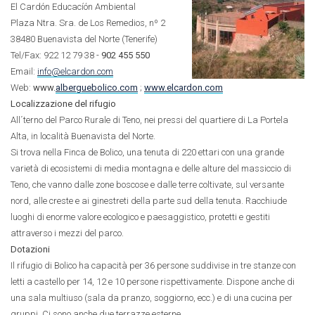
El Cardón Educacíón Ambiental
Plaza Ntra. Sra. de Los Remedios, nº 2
38480 Buenavista del Norte (Tenerife)
Tel/Fax: 922 12 79 38 -
902 455 550
Email:
info@elcardon.com
Web:
www.
alberguebolico.com
;
www.elcardon.com
Localizzazione del rifugio
All´terno del Parco Rurale di Teno, nei pressi del quartiere di La Portela
Alta, in località Buenavista del Norte.
Si trova nella Finca de Bolico, una tenuta di 220 ettari con una grande
varietà di ecosistemi di media montagna e delle alture del massiccio di
Teno, che vanno dalle zone boscose e dalle terre coltivate, sul versante
nord, alle creste e ai ginestreti della parte sud della tenuta. Racchiude
luoghi di enorme valore ecologico e paesaggistico, protetti e gestiti
attraverso i mezzi del parco.
Dotazioni
Il rifugio di Bolico ha capacità per 36 persone suddivise in tre stanze con
letti a castello per 14, 12 e 10 persone rispettivamente. Dispone anche di
una sala multiuso (sala da pranzo, soggiorno, ecc.) e di una cucina per
gruppi. Ci sono anche due terrazze esterne.