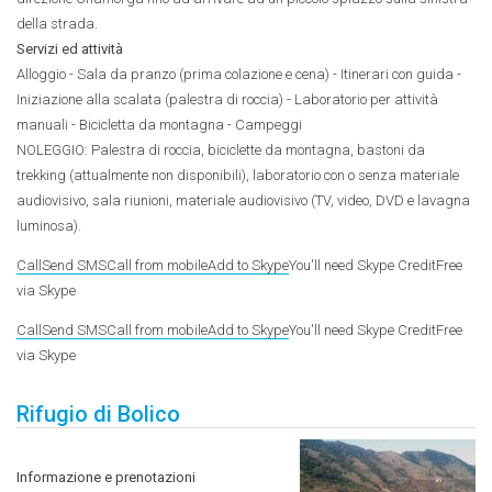
della strada.
Servizi ed attività
Alloggio - Sala da pranzo (prima colazione e cena) - Itinerari con guida -
Iniziazione alla scalata (palestra di roccia) - Laboratorio per attività
manuali - Bicicletta da montagna - Campeggi
NOLEGGIO: Palestra di roccia, biciclette da montagna, bastoni da
trekking (attualmente non disponibili), laboratorio con o senza materiale
audiovisivo, sala riunioni, materiale audiovisivo (TV, video, DVD e lavagna
luminosa).
Call
Send SMS
Call from mobile
Add to Skype
You'll need Skype Credit
Free
via Skype
Call
Send SMS
Call from mobile
Add to Skype
You'll need Skype Credit
Free
via Skype
Rifugio di Bolico
Informazione e prenotazioni