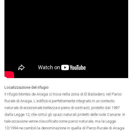
Localizzazione del rifugio
Il rifugio Montes de Anaga si trova nella zona di El Bailadero, nel Parco
Rurale di Anaga. L´edificio è perfettamente integrato in un contesto
naturale di eccezionale bellezza e pieno di contrasti, protetto dal 1987
dalla Legge 12, che istituì gli spazi naturali protetti delle Isole Canarie. In
tale occasione venne classificato come parco naturale, ma la Legge
12/1994 ne cambiò la denominazione in quella di Parco Rurale di Anaga.