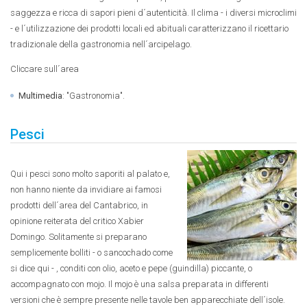
saggezza e ricca di sapori pieni d´autenticità. Il clima - i diversi microclimi
- e l´utilizzazione dei prodotti locali ed abituali caratterizzano il ricettario
tradizionale della gastronomia nell´arcipelago.
Cliccare sull´area
Multimedia
: "Gastronomia".
Pesci
Qui i pesci sono molto saporiti al palato e,
non hanno niente da invidiare ai famosi
prodotti dell´area del Cantabrico, in
opinione reiterata del critico Xabier
Domingo. Solitamente si preparano
semplicemente bolliti - o sancochado come
si dice qui - , conditi con olio, aceto e pepe (guindilla) piccante, o
accompagnato con mojo. Il mojo è una salsa preparata in differenti
versioni che è sempre presente nelle tavole ben apparecchiate dell´isole.