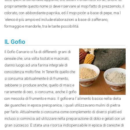
propriamente questo nome si deve riservare al mojo fatto di prezzemolo, il
colorato, con abbondante paprika, ed il mojo picón a base di pepe, ma l
´elenco è più ampio ed include elaborazioni a base di zafferano,
formaggio e mandorle, tra le tante possibilità.
IL Gofio
Il Gofio Canario si fa di differenti grani di
cereale che, una volta tostati e macinati,
danno luogo ad una farina integrale di
consistenza molto fine. In Tenerife quello che
si consuma abitualmente è di frumento,
sebbene si produce anche, quello di mais e
raramente di ceci, si consuma, anche il gofio
con mescola di frumento e mais. Il gofio era l´alimento basico nella dieta
dei guanches in epoca preispanica, i quali utilizzavano mulini di pietra
per farlo. Attualmente si consuma come complemento di diversi piatti ed
incluso si comincia ad utilizzare nella preparazione di dolci e gelati con un
gran successo. È stata una risorsa indispensabile in epoca di carestie di