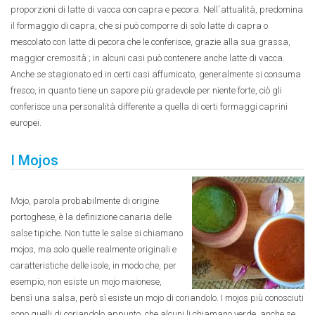
proporzioni di latte di vacca con capra e pecora. Nell´attualità, predomina
il formaggio di capra, che si può comporre di solo latte di capra o
mescolato con latte di pecora che le conferisce, grazie alla sua grassa,
maggior cremosità ; in alcuni casi può contenere anche latte di vacca.
Anche se stagionato ed in certi casi affumicato, generalmente si consuma
fresco, in quanto tiene un sapore più gradevole per niente forte, ciò gli
conferisce una personalità differente a quella di certi formaggi caprini
europei.
I Mojos
Mojo, parola probabilmente di origine
portoghese, è la definizione canaria delle
salse tipiche. Non tutte le salse si chiamano
mojos, ma solo quelle realmente originali e
caratteristiche delle isole, in modo che, per
esempio, non esiste un mojo maionese,
bensì una salsa, però sì esiste un mojo di coriandolo. I mojos più conosciuti
sono quelli di coriandolo appunto, che alcuni li chiamano verde, anche se