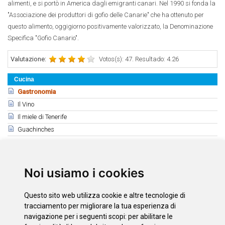
alimenti, e si portò in America dagli emigranti canari. Nel 1990 si fonda la
"Associazione dei produttori di gofio delle Canarie" che ha ottenuto per
questo alimento, oggigiorno positivamente valorizzato, la Denominazione
Specifica "Gofio Canario".
Valutazione:
Votos(s): 47. Resultado: 4.26
Cucina
Gastronomia
Il Vino
Il miele di Tenerife
Guachinches
Correlati
Gastronomia
Noi usiamo i cookies
Las papas de Tenerife
Ricette dell'isola
Questo sito web utilizza cookie e altre tecnologie di
Prodotti di Tenerife
tracciamento per migliorare la tua esperienza di
navigazione per i seguenti scopi:
per abilitare le