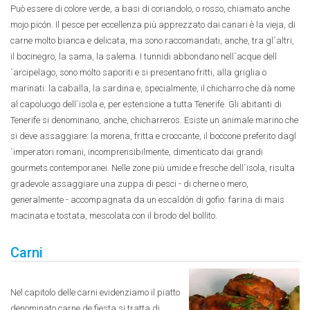
Può essere di colore verde, a basi di coriandolo, o rosso, chiamato anche
mojo picón. Il pesce per eccellenza più apprezzato dai canari è la vieja, di
carne molto bianca e delicata, ma sono raccomandati, anche, tra gl´altri,
il bocinegro, la sama, la salema. I tunnidi abbondano nell´acque dell
´arcipelago, sono molto saporiti e si presentano fritti, alla griglia o
marinati: la caballa, la sardina e, specialmente, il chicharro che dà nome
al capoluogo dell´isola e, per estensione a tutta Tenerife. Gli abitanti di
Tenerife si denominano, anche, chicharreros. Esiste un animale marino che
si deve assaggiare: la morena, fritta e croccante, il boccone preferito dagl
´imperatori romani, incomprensibilmente, dimenticato dai grandi
gourmets contemporanei. Nelle zone più umide e fresche dell´isola, risulta
gradevole assaggiare una zuppa di pesci - di cherne o mero,
generalmente - accompagnata da un escaldón di gofio: farina di mais
macinata e tostata, mescolata con il brodo del bollito.
Carni
Nel capitolo delle carni evidenziamo il piatto
denominato carne de fiesta si tratta di