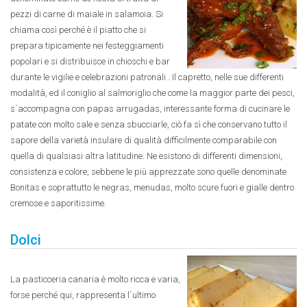
pezzi di carne di maiale in salamoia. Si
chiama così perché è il piatto che si
prepara tipicamente nei festeggiamenti
popolari e si distribuisce in chioschi e bar
durante le vigilie e celebrazioni patronali . Il capretto, nelle sue differenti
modalità, ed il coniglio al salmoriglio che come la maggior parte dei pesci,
s´accompagna con papas arrugadas, interessante forma di cucinare le
patate con molto sale e senza sbucciarle, ciò fa sì che conservano tutto il
sapore della varietà insulare di qualità difficilmente comparabile con
quella di qualsiasi altra latitudine. Ne esistono di differenti dimensioni,
consistenza e colore, sebbene le più apprezzate sono quelle denominate
Bonitas e soprattutto le negras, menudas, molto scure fuori e gialle dentro
cremose e saporitissime.
Dolci
La pasticceria canaria è molto ricca e varia,
forse perché qui, rappresenta l´ultimo