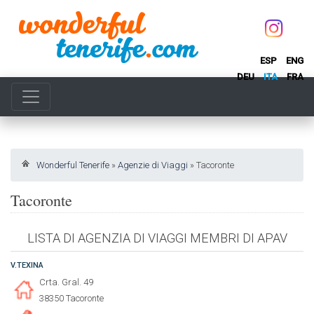
ESP
ENG
DEU
ITA
FRA
Wonderful Tenerife
»
Agenzie di Viaggi
»
Tacoronte
Tacoronte
LISTA DI AGENZIA DI VIAGGI MEMBRI DI APAV
V.TEXINA
Crta. Gral. 49
38350 Tacoronte