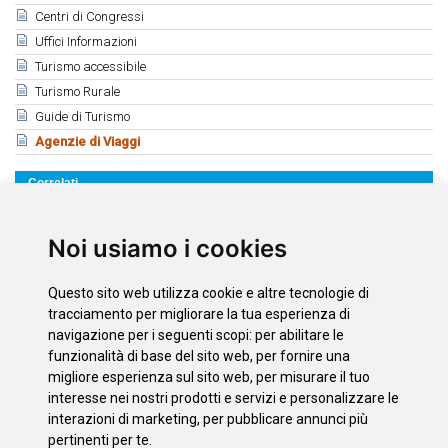
Centri di Congressi
Uffici Informazioni
Turismo accessibile
Turismo Rurale
Guide di Turismo
Agenzie di Viaggi
Correlati
APAV Associazione Provinciale delle Agenzie di Viaggi
Costa Adeje
Noi usiamo i cookies
Playa de las Américas - Los Cristianos Arona
Puerto de la Cruz
Questo sito web utilizza cookie e altre tecnologie di
Santa Cruz de Tenerife
tracciamento per migliorare la tua esperienza di
La Laguna
navigazione per i seguenti scopi:
per abilitare le
funzionalità di base del sito web
,
per fornire una
Tacoronte
migliore esperienza sul sito web
,
per misurare il tuo
La Orotava - Los Realejos
interesse nei nostri prodotti e servizi e personalizzare le
interazioni di marketing
,
per pubblicare annunci più
pertinenti per te
.