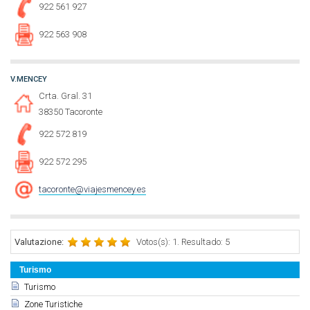
922 561 927
922 563 908
V.MENCEY
Crta. Gral. 31
38350 Tacoronte
922 572 819
922 572 295
tacoronte@viajesmencey.es
Valutazione:
Votos(s): 1. Resultado: 5
Turismo
Turismo
Zone Turistiche