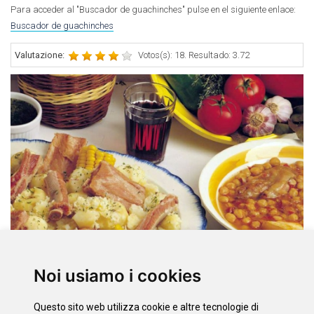
Para acceder al "Buscador de guachinches" pulse en el siguiente enlace:
Buscador de guachinches
Valutazione:
Votos(s): 18. Resultado: 3.72
Cucina
Gastronomia
Noi usiamo i cookies
Il Vino
Il miele di Tenerife
Questo sito web utilizza cookie e altre tecnologie di