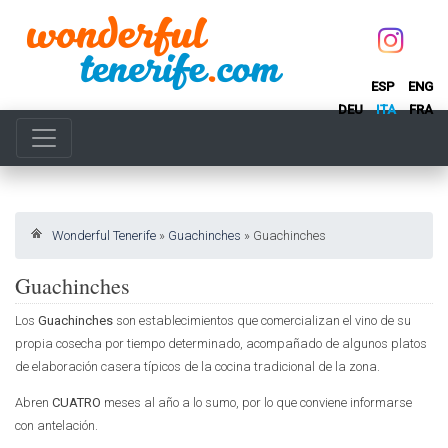
ESP
ENG
DEU
ITA
FRA
Wonderful Tenerife
»
Guachinches
»
Guachinches
Guachinches
Los
Guachinches
son establecimientos que comercializan el vino de su
propia cosecha por tiempo determinado, acompañado de algunos platos
de elaboración casera típicos de la cocina tradicional de la zona.
Abren
CUATRO
meses al año a lo sumo, por lo que conviene informarse
con antelación.