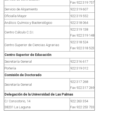
Fax 922 319 757
Servicio de Alojamiento
922 319 607
Oficialía Mayor
922 319 552
Análisis Químico y Bacteriológico
922 318 064
922 319 138
Centro Cálculo C.S.I.
Fax 922 319 148
922 318 524
Centro Superior de Ciencias Agrarias
Fax 922 318 523
Centro Superior de Educación
Secretaría General
922 316 617
Portería
922 319 012
Comisión de Doctorado
922 317 268
Secretaría General
Fax 922 317 269
Delegación de la Universidad de Las Palmas
C/ Consistorio, 14
922 263 354
38201 La Laguna
Fax 922 253 733