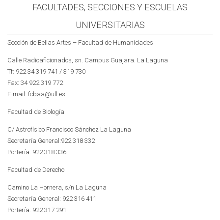
FACULTADES, SECCIONES Y ESCUELAS
UNIVERSITARIAS
Sección de Bellas Artes – Facultad de Humanidades
Calle Radioaficionados, sn. Campus Guajara. La Laguna
Tf: 922 34 319 741 / 319 730
Fax: 34 922 319 772
E-mail: fcbaa@ull.es
Facultad de Biología
C/ Astrofísico Francisco Sánchez La Laguna
Secretaría General:922 318 332
Portería: 922 318 336
Facultad de Derecho
Camino La Hornera, s/n La Laguna
Secretaría General: 922 316 411
Portería: 922 317 291