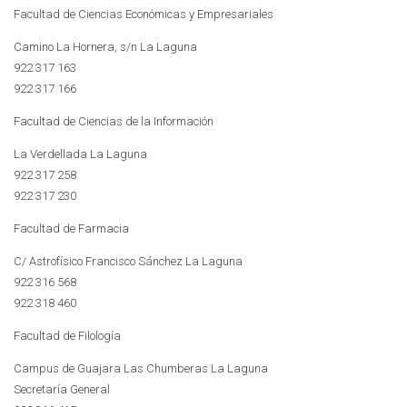
Facultad de Ciencias Económicas y Empresariales
Camino La Hornera, s/n La Laguna
922 317 163
922 317 166
Facultad de Ciencias de la Información
La Verdellada La Laguna
922 317 258
922 317 230
Facultad de Farmacia
C/ Astrofísico Francisco Sánchez La Laguna
922 316 568
922 318 460
Facultad de Filología
Campus de Guajara Las Chumberas La Laguna
Secretaría General