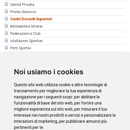
Sanità Privata
Pronto Soccorso
Centri Docenti Superiori
Biblioteche e librerie
Federazioni e Club
Istallazioni Sportive
Porti Sportivi
Professionisti con Idiomi
Oggetti perdutti
Informazioni Religiosa
Noi usiamo i cookies
Centri d'Accoglienza d'animali
Questo sito web utilizza cookie e altre tecnologie di
Correlati
tracciamento per migliorare la tua esperienza di
Universidad de La Laguna
navigazione per i seguenti scopi:
per abilitare le
funzionalità di base del sito web
,
per fornire una
Universidad Europea de Canarias
migliore esperienza sul sito web
,
per misurare il tuo
Otros centros e institutos
interesse nei nostri prodotti e servizi e personalizzare le
interazioni di marketing
,
per pubblicare annunci più
pertinenti per te
.