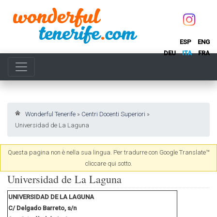
ESP
ENG
DEU
ITA
FRA
Wonderful Tenerife
»
Centri Docenti Superiori
»
Universidad de La Laguna
Questa pagina non è nella sua lingua. Per tradurre con Google Translate™
cliccare qui sotto.
Universidad de La Laguna
UNIVERSIDAD DE LA LAGUNA
C/ Delgado Barreto, s/n