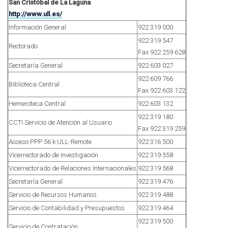
San Cristóbal de La Laguna
http://www.ull.es/
Información General
922 319 000
922 319 547
Rectorado
Fax 922 259 628
Secretaría General
922 603 027
922 609 766
Biblioteca Central
Fax 922 603 122
Hemeroteca Central
922 603 132
922 319 180
CCTI Servicio de Atención al Usuario
Fax 922 319 259
Acceso PPP 56 k ULL-Remote
922 316 500
Vicerrectorado de Investigación
922 319 558
Vicerrectorado de Relaciones Internacionales
922 319 568
Secretaría General
922 319 476
Servicio de Recursos Humanos
922 319 488
Servicio de Contabilidad y Presupuestos
922 319 464
922 319 500
Servicio de Contratación