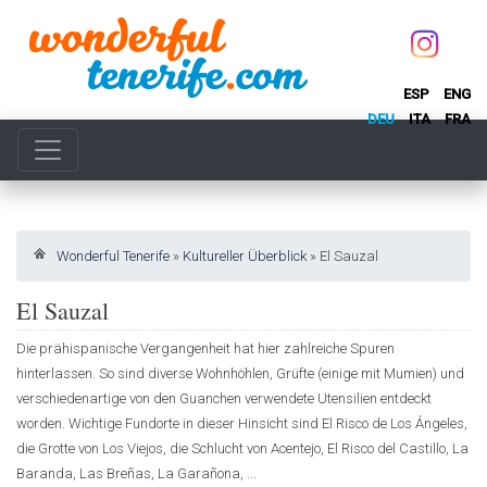
ESP
ENG
DEU
ITA
FRA
Wonderful Tenerife
»
Kultureller Überblick
»
El Sauzal
El Sauzal
Die prähispanische Vergangenheit hat hier zahlreiche Spuren
hinterlassen. So sind diverse Wohnhöhlen, Grüfte (einige mit Mumien) und
verschiedenartige von den Guanchen verwendete Utensilien entdeckt
worden. Wichtige Fundorte in dieser Hinsicht sind El Risco de Los Ángeles,
die Grotte von Los Viejos, die Schlucht von Acentejo, El Risco del Castillo, La
Baranda, Las Breñas, La Garañona, ...