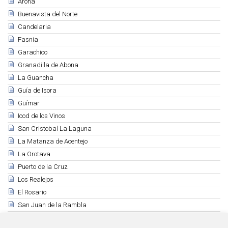
Arona
Buenavista del Norte
Candelaria
Fasnia
Garachico
Granadilla de Abona
La Guancha
Guía de Isora
Güímar
Icod de los Vinos
San Cristobal La Laguna
La Matanza de Acentejo
La Orotava
Puerto de la Cruz
Los Realejos
El Rosario
San Juan de la Rambla
San Miguel de Abona