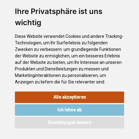
Santa Cruz de Tenerife
Ihre Privatsphäre ist uns
Santa Úrsula
Santiago del Teide
wichtig
El Sauzal
Los Silos
Diese Website verwendet Cookies und andere Tracking-
Tacoronte
Technologien, um Ihr Surferlebnis zu folgenden
El Tanque
Zwecken zu verbessern:
um grundlegende Funktionen
der Website zu ermöglichen
,
um ein besseres Erlebnis
Tegueste
auf der Website zu bieten
,
um Ihr Interesse an unseren
La Victoria de Acentejo
Produkten und Dienstleistungen zu messen und
Vilaflor
Marketinginteraktionen zu personalisieren
,
um
Anzeigen zu liefern die für Sie relevanter sind
.
Alle akzeptieren
RECHTLICHEN
COOKIE-
DATENSCHUTZERKLÄRUNG
HINWEISE
RICHTLINIE
Ich lehne ab
VERZEICHNIS
ZUGÄNGLICHKEIT
KONTAKT
Einstellungen ändern
©2026
Wonderful Tenerife
. Todos los derechos reservados.