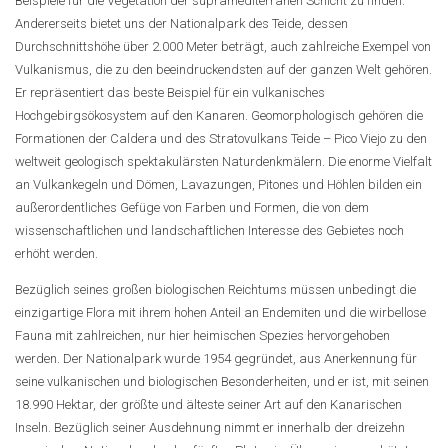
Beispiele für die Vegetation der supramediterranen Schicht zu finden.
Andererseits bietet uns der Nationalpark des Teide, dessen
Durchschnittshöhe über 2.000 Meter beträgt, auch zahlreiche Exempel von
Vulkanismus, die zu den beeindruckendsten auf der ganzen Welt gehören.
Er repräsentiert das beste Beispiel für ein vulkanisches
Hochgebirgsökosystem auf den Kanaren. Geomorphologisch gehören die
Formationen der Caldera und des Stratovulkans Teide – Pico Viejo zu den
weltweit geologisch spektakulärsten Naturdenkmälern. Die enorme Vielfalt
an Vulkankegeln und Dömen, Lavazungen, Pitones und Höhlen bilden ein
außerordentliches Gefüge von Farben und Formen, die von dem
wissenschaftlichen und landschaftlichen Interesse des Gebietes noch
erhöht werden.
Bezüglich seines großen biologischen Reichtums müssen unbedingt die
einzigartige Flora mit ihrem hohen Anteil an Endemiten und die wirbellose
Fauna mit zahlreichen, nur hier heimischen Spezies hervorgehoben
werden. Der Nationalpark wurde 1954 gegründet, aus Anerkennung für
seine vulkanischen und biologischen Besonderheiten, und er ist, mit seinen
18.990 Hektar, der größte und älteste seiner Art auf den Kanarischen
Inseln. Bezüglich seiner Ausdehnung nimmt er innerhalb der dreizehn