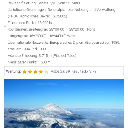
Reklassifizierung: Gesetz 5/81, vom 25. März
Juristische Grundlagen: Generalplan zur Nutzung und Verwaltung
(PRUG, Königliches Dekret 153/2002)
Fläche des Parks: 18.990 ha
Koordinaten: Breitengrad 28º09´00´´ - 28º20´00´´ Nord
Längengrad 16º29´00´´ - 16º44´00´´ West
Übernationale Netzwerke: Europäisches Diplom (Europarat) von 1989,
erneuert 1994 und 1999.
Höchste Erhebung: 3.715 m (Pico del Teide)
Niedrigster Punkt: 1.600 m.
Wertung:
Votos(s): 39. Resultado: 3.79