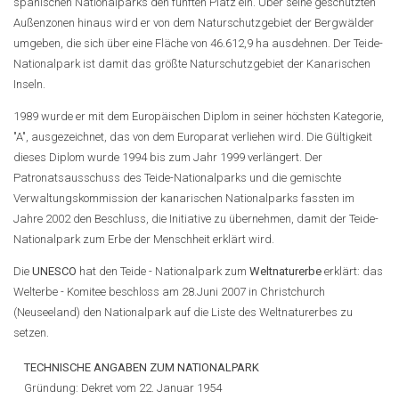
spanischen Nationalparks den fünften Platz ein. Über seine geschützten
Außenzonen hinaus wird er von dem Naturschutzgebiet der Bergwälder
umgeben, die sich über eine Fläche von 46.612,9 ha ausdehnen. Der Teide-
Nationalpark ist damit das größte Naturschutzgebiet der Kanarischen
Inseln.
1989 wurde er mit dem Europäischen Diplom in seiner höchsten Kategorie,
"A", ausgezeichnet, das von dem Europarat verliehen wird. Die Gültigkeit
dieses Diplom wurde 1994 bis zum Jahr 1999 verlängert. Der
Patronatsausschuss des Teide-Nationalparks und die gemischte
Verwaltungskommission der kanarischen Nationalparks fassten im
Jahre 2002 den Beschluss, die Initiative zu übernehmen, damit der Teide-
Nationalpark zum Erbe der Menschheit erklärt wird.
Die
UNESCO
hat den Teide - Nationalpark zum
Weltnaturerbe
erklärt: das
Welterbe - Komitee beschloss am 28.Juni 2007 in Christchurch
(Neuseeland) den Nationalpark auf die Liste des Weltnaturerbes zu
setzen.
TECHNISCHE ANGABEN ZUM NATIONALPARK
Gründung: Dekret vom 22. Januar 1954