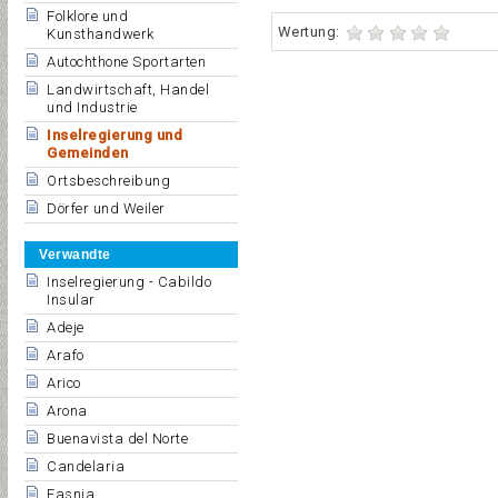
Folklore und
Wertung:
Kunsthandwerk
Autochthone Sportarten
Landwirtschaft, Handel
und Industrie
Inselregierung und
Gemeinden
Ortsbeschreibung
Dörfer und Weiler
Verwandte
Inselregierung - Cabildo
Insular
Adeje
Arafo
Arico
Arona
Buenavista del Norte
Candelaria
Fasnia