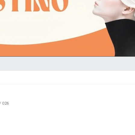
 / 026
s