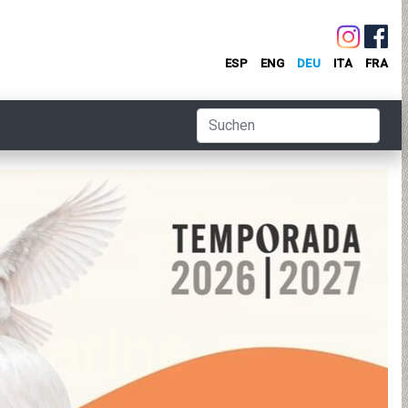
ESP
ENG
DEU
ITA
FRA