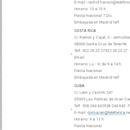
E-mail: rachid.haroun@telefon
Horario: 10 a 13 h.
Fiesta Nacional 7 Dic.
Embajada en Madrid telf:
COSTA RICA
C/ Ramón y Cajal, 3 - semisótan
38006 Santa Cruz de Tenerife
Telf:
922 29 25 27
922 29 25 27
Email:
Horario: Lu - Vi de 9 a 14 h.
Fiesta Nacional
Embajada en Madrid telf:
CUBA
C/ León y Castillo 247
35005 Las Palmas de Gran Ca
Telf:
928 244 642
928 244 642
F
E-mail:
consucan@telefonica.
ne
Horario: 9 a 13 h.
Fiesta Nacional