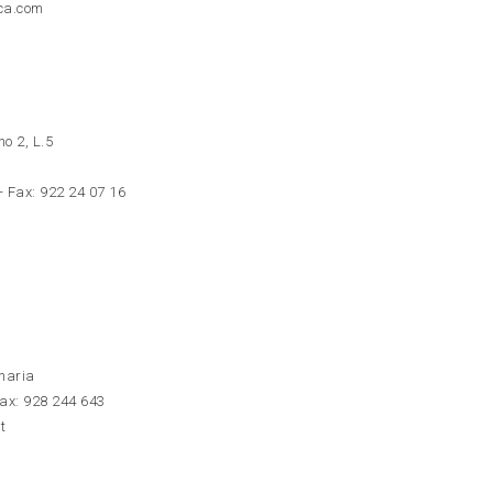
ica.com
o 2, L.5
- Fax: 922 24 07 16
naria
ax: 928 244 643
t