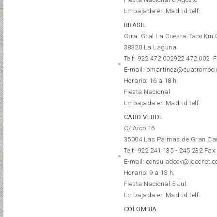
Embajada en Madrid telf:
BRASIL
Ctra. Gral La Cuesta-Taco Km 
38320 La Laguna
Telf:
922 472 002
922 472 002
F
E-mail: bmartinez@cuatromoci
Horario: 16 a 18 h.
Fiesta Nacional
Embajada en Madrid telf:
CABO VERDE
C/ Arco 16
35004 Las Palmas de Gran Ca
Telf: 922 241 135 - 245 232 Fax
E-mail: consuladocv@idecnet.
Horario: 9 a 13 h.
Fiesta Nacional 5 Jul.
Embajada en Madrid telf:
COLOMBIA