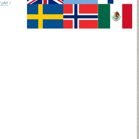
UAY
/