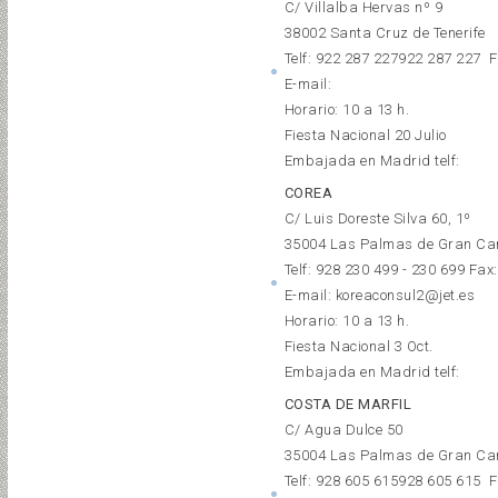
C/ Villalba Hervas nº 9
38002 Santa Cruz de Tenerife
Telf:
922 287 227
922 287 227
F
E-mail:
Horario: 10 a 13 h.
Fiesta Nacional 20 Julio
Embajada en Madrid telf:
COREA
C/ Luis Doreste Silva 60, 1º
35004 Las Palmas de Gran Ca
Telf: 928 230 499 - 230 699 Fax
E-mail: koreaconsul2@jet.es
Horario: 10 a 13 h.
Fiesta Nacional 3 Oct.
Embajada en Madrid telf:
COSTA DE MARFIL
C/ Agua Dulce 50
35004 Las Palmas de Gran Ca
Telf:
928 605 615
928 605 615
F