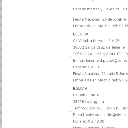
Horario martes y jueves de 15:0
Fiesta Nacional: 26 de octubre
Embajada en Madrid telf:
91 5
BELGICA
C/ Villalba Hervas nº 4, 2º
38002 Santa Cruz de Tenerife
Telf:
922 241 193
922 241 193
Fa
E mail: tenerife.diplobel@tfn.s
Horario: 9 a 13
Fiesta Nacional 21 Julio 5 Juni
Embajada en Madrid telf:
91 5
BOLIVIA
C/ San Juan 10-1
38208 La Laguna
Telf: 922 250 125 - 251 213 Fax
E-mail: coliviantenerife@ctv.es
Horario: 9 a 13.30
Fiesta Nacional 6 Agosto