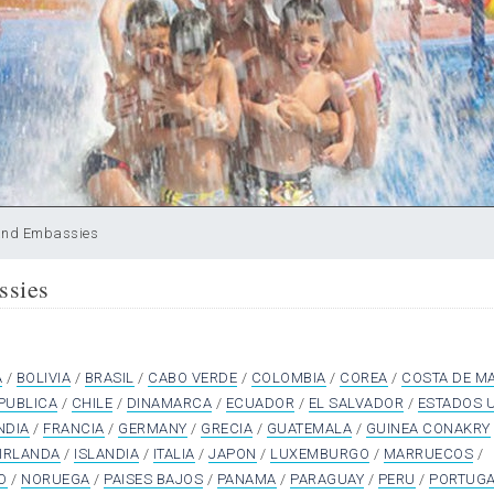
and Embassies
ssies
A
/
BOLIVIA
/
BRASIL
/
CABO VERDE
/
COLOMBIA
/
COREA
/
COSTA DE MA
PUBLICA
/
CHILE
/
DINAMARCA
/
ECUADOR
/
EL SALVADOR
/
ESTADOS 
NDIA
/
FRANCIA
/
GERMANY
/
GRECIA
/
GUATEMALA
/
GUINEA CONAKRY
IRLANDA
/
ISLANDIA
/
ITALIA
/
JAPON
/
LUXEMBURGO
/
MARRUECOS
/
O
/
NORUEGA
/
PAISES BAJOS
/
PANAMA
/
PARAGUAY
/
PERU
/
PORTUG