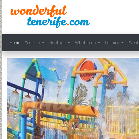
Home
Tenerife
Heritage
What to do
Leisure
Even