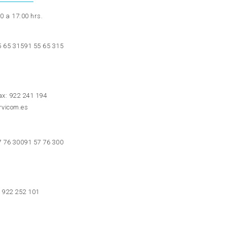
0 a 17:00 hrs.
5 65 315
91 55 65 315
x: 922 241 194
ervicom.es
o
7 76 300
91 57 76 300
: 922 252 101