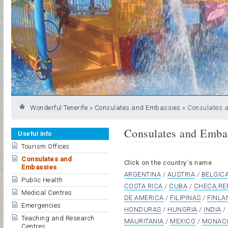
Wonderful Tenerife
»
Consulates and Embassies
»
Consulates 
Consulates and Emba
Useful info
Tourism Offices
Consulates and
Click on the country´s name
Embassies
ARGENTINA
/
AUSTRIA
/
BELGIC
Public Health
COSTA RICA
/
CUBA
/
CHECA,RE
Medical Centres
DE AMERICA
/
FILIPINAS
/
FINLA
Emergencies
HONDURAS
/
HUNGRIA
/
INDIA
/
Teaching and Research
MAURITANIA
/
MEXICO
/
MONAC
Centres