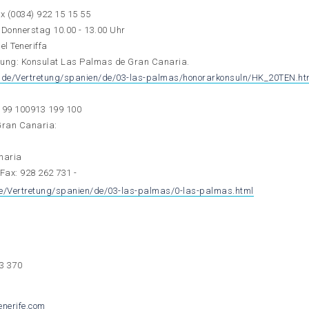
ax (0034) 922 15 15 55
 Donnerstag 10.00 - 13.00 Uhr
el Teneriffa
tung: Konsulat Las Palmas de Gran Canaria.
o.de/Vertretung/spanien/de/03-las-palmas/honorarkonsuln/HK_20TEN.ht
199 100
913 199 100
Gran Canaria:
naria
 Fax: 928 262 731 -
de/Vertretung/spanien/de/03-las-palmas/0-las-palmas.html
3 370
enerife.com