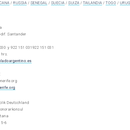
ICANA
/
RUSSIA
/
SENEGAL
/
SUECIA
/
SUIZA
/
TAILANDIA
/
TOGO
/
URUG
na
edif. Santander
030
y
922 151 031
922 151 031
 hrs.
ladoargentino.es
E
nerife.org
rife.org
blik Deutschland
onorarkonsul
ntana
 5-6