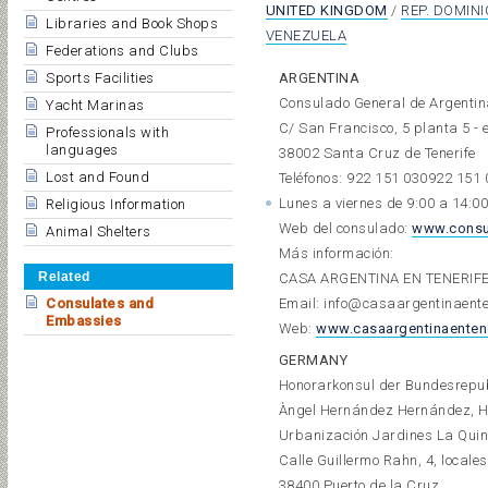
UNITED
KINGDOM
/
REP. DOMIN
Libraries and Book Shops
VENEZUELA
Federations and Clubs
Sports Facilities
ARGENTINA
Consulado General de Argenti
Yacht Marinas
C/ San Francisco, 5 planta 5 - 
Professionals with
languages
38002 Santa Cruz de Tenerife
Lost and Found
Teléfonos:
922 151 030
922 151 
Lunes a viernes de 9:00 a 14:00
Religious Information
Web del consulado:
www.consu
Animal Shelters
Más información:
Related
CASA ARGENTINA EN TENERIF
Consulates and
Email: info@casaargentinaente
Embassies
Web:
www.casaargentinaentene
GERMANY
Honorarkonsul der Bundesrepu
Àngel Hernández Hernández, H
Urbanización Jardines La Qui
Calle Guillermo Rahn, 4, locales
38400 Puerto de la Cruz