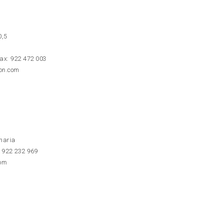
0,5
ax: 922 472 003
on.com
naria
: 922 232 969
com