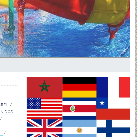
RFIL
/
UNIDOS
/
AL
/