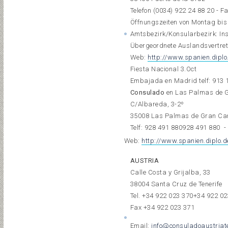
Telefon (0034) 922 24 88 20 - F
Öffnungszeiten von Montag bis
Amtsbezirk/Konsularbezirk: Ins
Übergeordnete Auslandsvertre
Web:
http://www.spanien.dipl
Fiesta Nacional 3.Oct
Embajada en Madrid telf:
913 
Consulado
en Las Palmas de 
C/Albareda, 3-2º
35008 Las Palmas de Gran Ca
Telf:
928 491 880
928 491 880
-
Web:
http://www.spanien.diplo.
AUSTRIA
Calle Costa y Grijalba, 33
38004 Santa Cruz de Tenerife
Tel.
+34 922 023 370
+34 922 02
Fax +34 922 023 371
Email:
info@consuladoaustriat