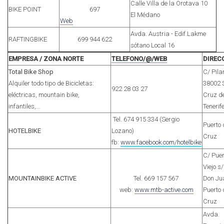
Calle Villa de la Orotava 10
BIKE POINT
697
El Médano
Web
Avda. Austria - Edif.Lakme
RAFTINGBIKE
699 944 622
sótano Local 16
EMPRESA / ZONA NORTE
TELEFONO/@/WEB
DIREC
Total Bike Shop
C/ Pilar
Alquiler todo tipo de Bicicletas:
38002 
922 28 03 27
eléctricas, mountain bike,
Cruz d
infantiles,...
Tenerif
Tel. 674 915 334 (Sergio
Puerto 
HOTELBIKE
Lozano)
Cruz
fb:
www.facebook.com/hotelbike
C/ Puer
Viejo s
MOUNTAINBIKE ACTIVE
Tel. 669 157 567
Don Ju
web:
www.mtb-active.com
Puerto 
Cruz
Avda.