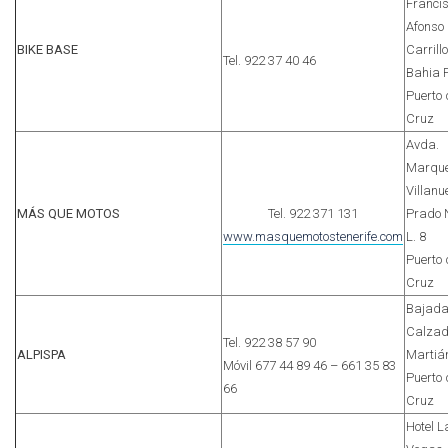
Franci
Afonso
BIKE BASE
Carrillo
Tel. 922 37 40 46
Bahia P
Puerto 
Cruz
Avda.
Marqu
Villanu
MÁS QUE MOTOS
Tel. 922 371 131
Prado 
www.masquemotostenerife.com
L. 8
Puerto 
Cruz
Bajad
Calza
Tel. 922 38 57 90
ALPISPA
Martiá
Móvil 677 44 89 46 – 661 35 83
Puerto 
66
Cruz
Hotel L