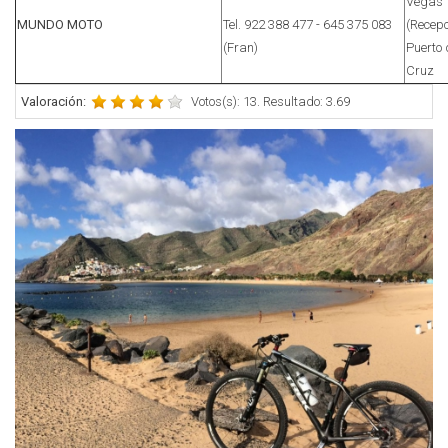
Vegas
MUNDO MOTO
Tel. 922 388 477 - 645 375 083
(Recepc
(Fran)
Puerto 
Cruz
Valoración:
Votos(s): 13. Resultado: 3.69