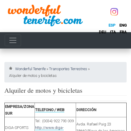
ESP
ENG
DEU
ITA
FRA
Wonderful Tenerife
»
Transportes Terrestres
»
Alquiler de motos y bicicletas
Alquiler de motos y bicicletas
EMPRESA/ZONA
TELEFONO / WEB
DIRECCIÓN
SUR
Tel.: (0034) 922 793 009
Avda. Rafael Puig 23
DIGA-SPORTS
http://www.diga-
38660 Playa de las Americas