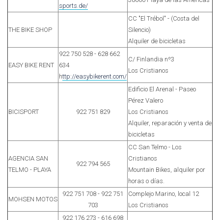
sports.de/
CC "El Trébol" - (Costa del
THE BIKE SHOP
Silencio)
Alquiler de bicicletas
922 750 528 - 628 662
C/ Finlandia nº3
EASY BIKE RENT
634
Los Cristianos
h
ttp://easybikerent.com/
Edificio El Arenal - Paseo
Pérez Valero
BICISPORT
922 751 829
Los Cristianos
Alquiler, reparación y venta de
bicicletas
CC San Telmo - Los
AGENCIA SAN
Cristianos
922 794 565
TELMO - PLAYA
Mountain Bikes, alquiler por
horas o días.
922 751 708 - 922 751
Complejo Marino, local 12
MOHSEN MOTOS
703
Los Cristianos
922 176 273 - 616 698