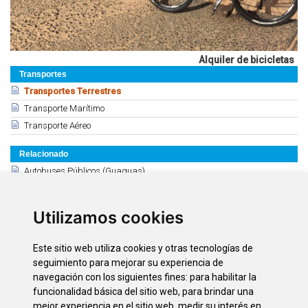
Alquiler de bicicletas
Transportes
Transportes Terrestres
Transporte Marítimo
Transporte Aéreo
Relacionado
Autobuses Públicos (Guaguas)
Tranvía de Tenerife
Transporte Discrecional
Utilizamos cookies
Compañías de Taxi - Excursiones
Transporte adaptado
Este sitio web utiliza cookies y otras tecnologías de
Alquiler de vehículos: Información General
seguimiento para mejorar su experiencia de
Alquiler de Coches - Puerto de la Cruz
navegación con los siguientes fines:
para habilitar la
funcionalidad básica del sitio web
,
para brindar una
Alquiler de coches - Zona Sur
mejor experiencia en el sitio web
,
medir su interés en