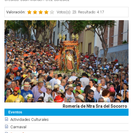
Valoración:
Votos(s): 23. Resultado: 4.17
Romería de Ntra Sra del Socorro
Eventos
Actividades Culturales
Carnaval