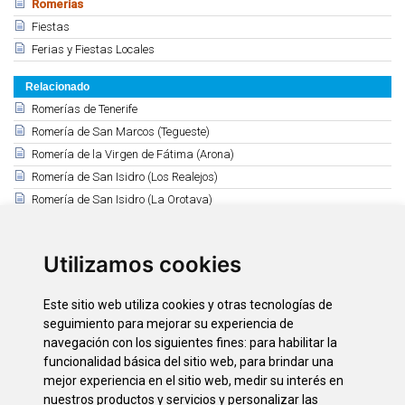
Romerías
Fiestas
Ferias y Fiestas Locales
Relacionado
Romerías de Tenerife
Romería de San Marcos (Tegueste)
Romería de la Virgen de Fátima (Arona)
Romería de San Isidro (Los Realejos)
Romería de San Isidro (La Orotava)
Romería de S. Benito (La Laguna)
Romería Bajada de las Hayas (La Guancha)
Utilizamos cookies
Romería de San Roque (Garachico)
Romería de San Agustín (Arafo)
Este sitio web utiliza cookies y otras tecnologías de
Romería de Ntra. Sra. del Socorro (Güímar)
seguimiento para mejorar su experiencia de
navegación con los siguientes fines:
para habilitar la
funcionalidad básica del sitio web
,
para brindar una
Descargas
mejor experiencia en el sitio web
,
medir su interés en
"Bajada y Subida de El Socorro"
nuestros productos y servicios y personalizar las