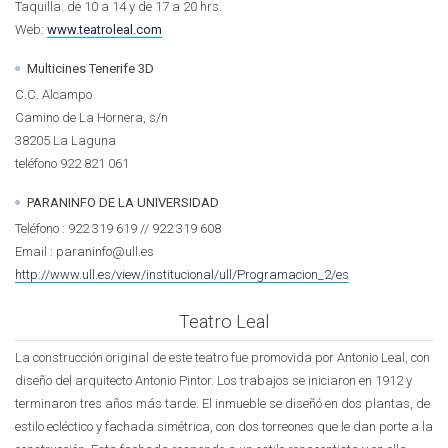
Taquilla: de 10 a 14 y de 17 a 20 hrs.
Web:
www.teatroleal.com
Multicines Tenerife 3D
C.C. Alcampo
Camino de La Hornera, s/n
38205 La Laguna
teléfono 922 821 061
PARANINFO DE LA UNIVERSIDAD
Teléfono : 922 319 619 // 922 319 608
Email : paraninfo@ull.es
http://www.ull.es/view/institucional/ull/Programacion_2/es
Teatro Leal
La construcción original de este teatro fue promovida por Antonio Leal, con
diseño del arquitecto Antonio Pintor. Los trabajos se iniciaron en 1912 y
terminaron tres años más tarde. El inmueble se diseñó en dos plantas, de
estilo ecléctico y fachada simétrica, con dos torreones que le dan porte a la