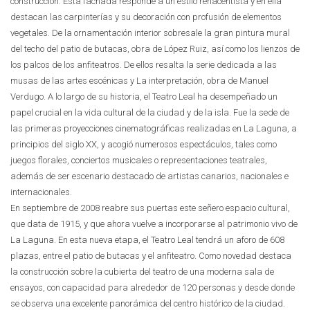
construcción. Esta fachada responde a un estilo renacentista y en ella
destacan las carpinterías y su decoración con profusión de elementos
vegetales. De la ornamentación interior sobresale la gran pintura mural
del techo del patio de butacas, obra de López Ruiz, así como los lienzos de
los palcos de los anfiteatros. De ellos resalta la serie dedicada a las
musas de las artes escénicas y La interpretación, obra de Manuel
Verdugo. A lo largo de su historia, el Teatro Leal ha desempeñado un
papel crucial en la vida cultural de la ciudad y de la isla. Fue la sede de
las primeras proyecciones cinematográficas realizadas en La Laguna, a
principios del siglo XX, y acogió numerosos espectáculos, tales como
juegos florales, conciertos musicales o representaciones teatrales,
además de ser escenario destacado de artistas canarios, nacionales e
internacionales.
En septiembre de 2008 reabre sus puertas este señero espacio cultural,
que data de 1915, y que ahora vuelve a incorporarse al patrimonio vivo de
La Laguna. En esta nueva etapa, el Teatro Leal tendrá un aforo de 608
plazas, entre el patio de butacas y el anfiteatro. Como novedad destaca
la construcción sobre la cubierta del teatro de una moderna sala de
ensayos, con capacidad para alrededor de 120 personas y desde donde
se observa una excelente panorámica del centro histórico de la ciudad.