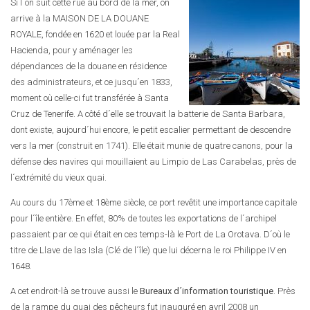
Si l´on suit cette rue au bord de la mer, on
arrive à la MAISON DE LA DOUANE
ROYALE, fondée en 1620 et louée par la Real
Hacienda, pour y aménager les
dépendances de la douane en résidence
des administrateurs, et ce jusqu´en 1833,
moment où celle-ci fut transférée à Santa
Cruz de Tenerife. A côté d´elle se trouvait la batterie de Santa Barbara,
dont existe, aujourd´hui encore, le petit escalier permettant de descendre
vers la mer (construit en 1741). Elle était munie de quatre canons, pour la
défense des navires qui mouillaient au Limpio de Las Carabelas, près de
l´extrémité du vieux quai.
Au cours du 17ème et 18ème siècle, ce port revêtit une importance capitale
pour l´île entière. En effet, 80% de toutes les exportations de l´archipel
passaient par ce qui était en ces temps-là le Port de La Orotava. D´où le
titre de Llave de las Isla (Clé de l´île) que lui décerna le roi Philippe IV en
1648.
A cet endroit-là se trouve aussi le
Bureaux d´information touristique
. Près
de la rampe du quai des pêcheurs fut inauguré en avril 2008 un