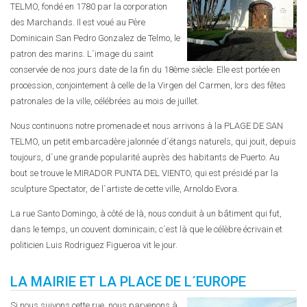
TELMO, fondé en 1780 par la corporation
des Marchands. Il est voué au Père
Dominicain San Pedro Gonzalez de Telmo, le
patron des marins. L´image du saint
conservée de nos jours date de la fin du 18ème siècle. Elle est portée en
procession, conjointement à celle de la Virgen del Carmen, lors des fêtes
patronales de la ville, célébrées au mois de juillet.
Nous continuons notre promenade et nous arrivons à la PLAGE DE SAN
TELMO, un petit embarcadère jalonnée d´étangs naturels, qui jouit, depuis
toujours, d´une grande popularité auprès des habitants de Puerto. Au
bout se trouve le MIRADOR PUNTA DEL VIENTO, qui est présidé par la
sculpture Spectator, de l´artiste de cette ville, Arnoldo Evora.
La rue Santo Domingo, à côté de là, nous conduit à un bâtiment qui fut,
dans le temps, un couvent dominicain; c´est là que le célèbre écrivain et
politicien Luis Rodriguez Figueroa vit le jour.
LA MAIRIE ET LA PLACE DE L´EUROPE
Si nous suivons cette rue, nous parvenons à