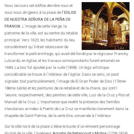
Nous laissons cet édifice derrière nous et
nous nous dirigeons à la place de
l´EGLISE
DE NUESTRA SEÑORA DE LA PEÑA DE
FRANCIA
. L´image de cette Vierge, la
patronne de la ville, est au centre du retable
principal. Vers 1620, les habitants du lieu
considérèrent qu´il était nécessaire de
transformer le petit ermitage, qui avait été fondé par le régisseur Franchy
Lutzardo, en église, et les travaux correspondants furent entamés en
1684. La tour fut ajoutée par la suite (1898). Un legs artistique
considérable se trouve à l´intérieur de l´église. Dans ce sens, on peut
signaler, tout particulièrement, l´image de El Gran Poder de Dios (17ème-
18ème siècle) et les peintures de ce retable et de la chaire, qui sont l
´oeuvre, respectivement, des peintres de cette ville, Luis de la Cruz y Rios et
Manuel de la Cruz. L´importance que revêtit la présence des familles
irlandaises arrivées à Puerto de La Cruz se manifeste clairement dans la
chapelle de Saint Patrice, de la verte Eire, conservée à l´intérieur.
Sur le côté nord de la place s´élève le buste d´un éminent personnage
illustré de la ville, l´ingénieur
Agustin de Betancourt y Molina
(1758-1824),