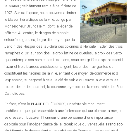
la MAIRIE; ce bâtiment remis à neuf date de
1973. Sur sa façade, nous pouvons admirer
le blason héraldique de la ville, conçu par
Monseigneur Bruno Heim, dont la légende
affirme: Au centre, le dragon de sinople
entouré de gueules, le gardien mythique du
Jardin des Hespérides, au-delà des colonnes d´Hercule, l´Eden des trois
Nymphes d´Or; sur son dos, la croix latine de gueules, la croix de Puerto,
qui contemple son nom et ses traditions; sous ses griffes apparaissent l
´azur et trois bandes ondulées en argent, les ondes navigantes qui
constituent les racines de la ville, en tant que moyen de commerce et d
´expansion; superposé à cela, la clé de sable qui ouvre la voie vers les
routes des Indes; au chef, la couronne, symbole de la monarchie des Rois
Catholiques.
En face, c´est la
PLACE DE L´EUROPE
, un véritable monument
architectonique qui ressemble à une forteresse qui surplombe la mer, ou
se dresse un buste en l´honneur d´une personne d´une importance
capitale pour l´indépendance de la République du Venezuela,
Francisco
de Miranda
, le descendant d´un habitant de Puerto qui se vit obligé d