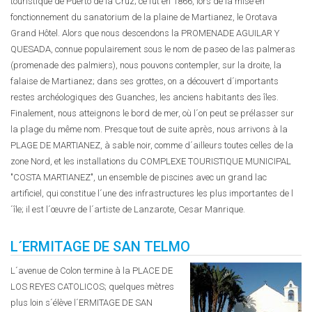
touristique de Puerto de la Cruz; ce fut en 1866, lors de la mise en
fonctionnement du sanatorium de la plaine de Martianez, le Orotava
Grand Hôtel. Alors que nous descendons la PROMENADE AGUILAR Y
QUESADA, connue populairement sous le nom de paseo de las palmeras
(promenade des palmiers), nous pouvons contempler, sur la droite, la
falaise de Martianez; dans ses grottes, on a découvert d´importants
restes archéologiques des Guanches, les anciens habitants des îles.
Finalement, nous atteignons le bord de mer, où l´on peut se prélasser sur
la plage du même nom. Presque tout de suite après, nous arrivons à la
PLAGE DE MARTIANEZ, à sable noir, comme d´ailleurs toutes celles de la
zone Nord, et les installations du COMPLEXE TOURISTIQUE MUNICIPAL
"COSTA MARTIANEZ", un ensemble de piscines avec un grand lac
artificiel, qui constitue l´une des infrastructures les plus importantes de l
´île; il est l´œuvre de l´artiste de Lanzarote, Cesar Manrique.
L´ERMITAGE DE SAN TELMO
L´avenue de Colon termine à la PLACE DE
LOS REYES CATOLICOS; quelques mètres
plus loin s´élève l´ERMITAGE DE SAN