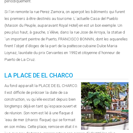
périodiquement.
Si l´on remonte la rue Perez Zamora, on aperçoit les bâtiments qui furent
les premiers à être destinés au tourisme. L´actuelle Casa del Pueblo
(Maison du Peuple, auparavant Royal Hotel) en est un bon exemple. Un
peu plus haut, à gauche, s´élève, dans la rue Jose de Arroya, la statue d
´un important peintre de Puerto, FRANCISCO BONNIN, dont les aquarelles
firent l´objet d´éloges de la part de la poétesse cubaine Dulce Maria
Loynaz, lauréate du prix Cervantes en 1992 et citoyenne d´honneur de
Puerto de La Cruz.
LA PLACE DE EL CHARCO
Au fond apparaît la PLACE DE EL CHARCO.
Il est difficile de préciser la date de sa
construction, vu qu´elle existait depuis bien
longtemps déjà en tant qu´espace ouvert et
de réunion. Son nom est lié à une flaque d
´eau de mer (charco: flaque) qui se formait
en son milieu. Cette place, remise en état il n