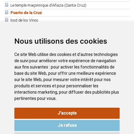
Le temple maçonnique d'Añaza (Santa Cruz)
Puerto de la Cruz
Icod de los Vinos
La Cruz de Plata en Icod
Garachico
Nous utilisons des cookies
Garachico: Lieux d'intérêt
Reloj de la Iglesia de Garachico
Ce site Web utilise des cookies et d'autres technologies
de suivi pour améliorer votre expérience de navigation
aux fins suivantes :
pour activer les fonctionnalités de
Téléchargements
base du site Web
,
pour offrir une meilleure expérience
Hommage à la femme pêcheur
sur le site Web
,
pour mesurer votre intérêt pour nos
Peña de Francia
produits et services et pour personnaliser les
interactions marketing
,
pour diffuser des publicités plus
pertinentes pour vous
.
INFORMATIONS
POLITIQUE
POLITIQUE DE
PLAN
J'accepte
LÉGALES
DE
CONFIDENTIALITÉ
DU SITE
COOKIES
Je refuse
ACCESSIBILITÉ
CONTACTEZ