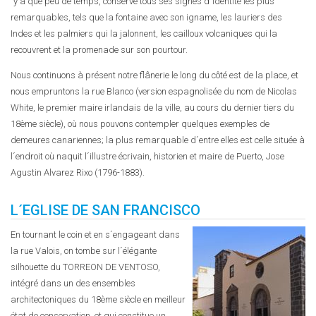
´y a que peu de temps, conserve tous ses signes d´identité les plus
remarquables, tels que la fontaine avec son igname, les lauriers des
Indes et les palmiers qui la jalonnent, les cailloux volcaniques qui la
recouvrent et la promenade sur son pourtour.
Nous continuons à présent notre flânerie le long du côté est de la place, et
nous empruntons la rue Blanco (version espagnolisée du nom de Nicolas
White, le premier maire irlandais de la ville, au cours du dernier tiers du
18ème siècle), où nous pouvons contempler quelques exemples de
demeures canariennes; la plus remarquable d´entre elles est celle située à
l´endroit où naquit l´illustre écrivain, historien et maire de Puerto, Jose
Agustin Alvarez Rixo (1796-1883).
L´EGLISE DE SAN FRANCISCO
En tournant le coin et en s´engageant dans
la rue Valois, on tombe sur l´élégante
silhouette du TORREON DE VENTOSO,
intégré dans un des ensembles
architectoniques du 18ème siècle en meilleur
état de conservation, et qui constitue un