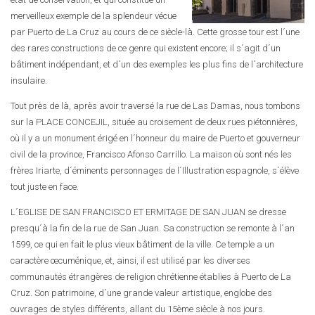
merveilleux exemple de la splendeur vécue
par Puerto de La Cruz au cours de ce siècle-là. Cette grosse tour est l´une
des rares constructions de ce genre qui existent encore; il s´agit d´un
bâtiment indépendant, et d´un des exemples les plus fins de l´architecture
insulaire.
Tout près de là, après avoir traversé la rue de Las Damas, nous tombons
sur la PLACE CONCEJIL, située au croisement de deux rues piétonnières,
où il y a un monument érigé en l´honneur du maire de Puerto et gouverneur
civil de la province, Francisco Afonso Carrillo. La maison où sont nés les
frères Iriarte, d´éminents personnages de l´Illustration espagnole, s´élève
tout juste en face.
L´EGLISE DE SAN FRANCISCO ET ERMITAGE DE SAN JUAN se dresse
presqu´à la fin de la rue de San Juan. Sa construction se remonte à l´an
1599, ce qui en fait le plus vieux bâtiment de la ville. Ce temple a un
caractère œcuménique, et, ainsi, il est utilisé par les diverses
communautés étrangères de religion chrétienne établies à Puerto de La
Cruz. Son patrimoine, d´une grande valeur artistique, englobe des
ouvrages de styles différents, allant du 15ème siècle à nos jours.