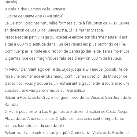
Musée)
le palais des Comtes de la Gomera
l´Eglise de Sainte Ana (XVIII siècle)
Le Caletón : piscines naturelles formées suite à l´éruption de 1706. Suivre
en direction de Los Silos, Buenavista, El Palmar et Masca.
Masca est un petit village qui conserve encore son charme naturel; il est
situé à 600 m d´altitude dans l´un des ravins les plus profonds de l´île.
Continuer par la route en direction de Santiago del Teide, Tamaimo et Los
Gigantes: vue des magnifiques falaises d´environ 500 m de hauteur.
1-
Retour par Santiago del Teide, Erjos jusqu´à El Tanque (possibilité de
faire une promenade en chameau).Continuer en direction du Mirador de
Garachico : vous y trouverez un restaurant à gauche de la route avec une
spectaculaire vue panoramique sur Garachico.
Retour à Puerto de la Cruz en longeant Icod de los Vinos et San Juan de la
Rambla.
2-
Autre possibilité: à Los Gigantes prendre en direction de Costa Adeje,
Playa de las Américas et Los Cristianos: tous deux sont d´importants
centres touristiques du sud de l´île.
Retour par l´autoroute du sud jusqu´à Candelaria: Visite de la Basílique