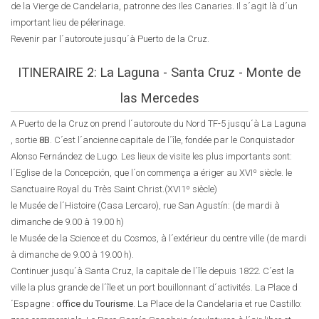
de la Vierge de Candelaria, patronne des Iles Canaries. Il s´agit là d´un
important lieu de pélerinage.
Revenir par l´autoroute jusqu´à Puerto de la Cruz.
ITINERAIRE 2: La Laguna - Santa Cruz - Monte de
las Mercedes
A Puerto de la Cruz on prend l´autoroute du Nord TF-5 jusqu´à La Laguna
, sortie
8B
. C´est l´ancienne capitale de l´île, fondée par le Conquistador
Alonso Fernández de Lugo. Les lieux de visite les plus importants sont:
l´Eglise de la Concepción, que l´on commença a ériger au XVIº siècle. le
Sanctuaire Royal du Très Saint Christ.(XVI1º siècle)
le Musée de l´Histoire (Casa Lercaro), rue San Agustín: (de mardi à
dimanche de 9.00 à 19.00 h)
le Musée de la Science et du Cosmos, à l´extérieur du centre ville (de mardi
à dimanche de 9.00 à 19.00 h).
Continuer jusqu´à Santa Cruz, la capitale de l´île depuis 1822. C´est la
ville la plus grande de l´île et un port bouillonnant d´activités. La Place d
´Espagne :
office du Tourisme
. La Place de la Candelaria et rue Castillo: