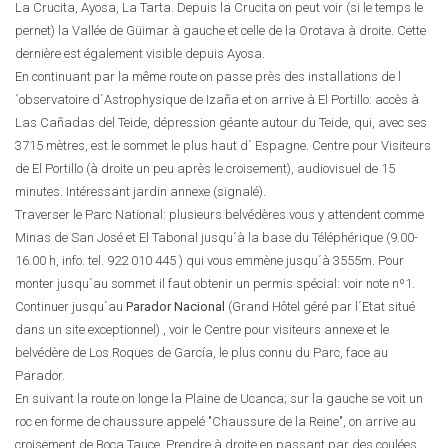
La Crucita, Ayosa, La Tarta. Depuis la Crucita on peut voir (si le temps le
pernet) la Vallée de Güimar à gauche et celle de la Orotava à droite. Cette
dernière est également visible depuis Ayosa.
En continuant par la même route on passe près des installations de l
´observatoire d´Astrophysique de Izaña et on arrive à El Portillo: accès à
Las Cañadas del Teide, dépression géante autour du Teide, qui, avec ses
3715 mètres, est le sommet le plus haut d´ Espagne. Centre pour Visiteurs
de El Portillo (à droite un peu après le croisement), audiovisuel de 15
minutes. Intéressant jardin annexe (signalé).
Traverser le Parc National: plusieurs belvédères vous y attendent comme
Minas de San José et El Tabonal jusqu´à la base du Téléphérique (9.00-
16.00 h, info. tel.
922 010 445
) qui vous emmène jusqu´à 3555m. Pour
monter jusqu´au sommet il faut obtenir un permis spécial: voir note nº1.
Continuer jusqu´au
Parador Nacional
(Grand Hôtel géré par l´Etat situé
dans un site exceptionnel) , voir le Centre pour visiteurs annexe et le
belvédère de Los Roques de García, le plus connu du Parc, face au
Parador.
En suivant la route on longe la Plaine de Ucanca; sur la gauche se voit un
roc en forme de chaussure appelé "Chaussure de la Reine", on arrive au
croisement de Boca Tauce. Prendre à droite en passant par des coulées