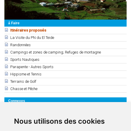
á Faire
Itinéraires proposés
La Visite du PN du El Teide
Randonnées
Campings et zones de camping; Refuges de montagne
Sports Nautiques
Parapente - Autres Sports
Hippisme et Tennis
Terrains de Golf
Chasse et Pêche
Connexes
3 itinéraires de Puerto de la Cruz
Excursions à partir du sud
Nous utilisons des cookies
Listado de carreteras
Carreteras a El Teide