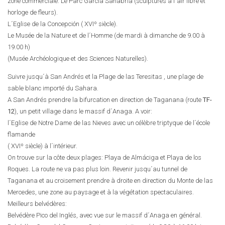
zone commerciale. Le Parc García Sanabria (sculptures à l´air libre et
horloge de fleurs).
L´Eglise de la Concepción ( XVIº siècle).
Le Musée de la Nature et de l´Homme (de mardi à dimanche de 9.00 à
19.00 h)
(Musée Archéologique et des Sciences Naturelles).
Suivre jusqu´à San Andrés et la Plage de las Teresitas , une plage de
sable blanc importé du Sahara.
A San Andrés prendre la bifurcation en direction de Taganana (route
TF-
12
), un petit village dans le massif d´Anaga. A voir:
l´Eglise de Notre Dame de las Nieves avec un célèbre triptyque de l´école
flamande
( XVIº siècle) à l´intérieur.
On trouve sur la côte deux plages: Playa de Almáciga et Playa de los
Roques. La route ne va pas plus loin. Revenir jusqu´au tunnel de
Taganana et au croisement prendre à droite en direction du Monte de las
Mercedes, une zone au paysage et à la végétation spectaculaires.
Meilleurs belvédères:
Belvédère Pico del Inglés, avec vue sur le massif d´Anaga en général.