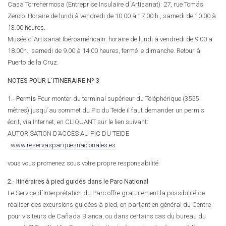
Casa Torrehermosa (Entreprise Insulaire d´Artisanat): 27, rue Tomás
Zerolo. Horaire de lundi à vendredi de 10.00 à 17.00 h., samedi de 10.00 à
13.00 heures.
Musée d´Artisanat Ibéroaméricain: horaire de lundi à vendredi de 9.00 a
18.00h., samedi de 9.00 à 14.00 heures, fermé le dimanche. Retour à
Puerto de la Cruz.
NOTES POUR L´ITINERAIRE Nº 3
1.- Permis
Pour monter du terminal supérieur du Téléphérique (3555
mètres) jusqu´au sommet du Pic du Teide il faut demander un permis
écrit, via Internet, en CLIQUANT sur le lien suivant:
AUTORISATION D’ACCÈS AU PIC DU TEIDE
www.reservasparquesnacionales.es
vous vous promenez sous votre propre responsabilité.
2.- Itinéraires à pied guidés dans le Parc National
Le Service d´Interprétation du Parc offre gratuitement la possibilité de
réaliser des excursions guidées à pied, en partant en général du Centre
pour visiteurs de Cañada Blanca, ou dans certains cas du bureau du