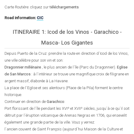
Carte Routiére: cliquez sur
téléchargements
Road information:
CIC
ITINERAIRE 1: Icod de los Vinos - Garachico -
Masca- Los Gigantes
Depuis Puerto de la Cruz: prendre la route en direction d´Icod de los Vinos,
une ville célèbre pour son vin et son:
Dragonnier millénaire
, le plus ancien de l´île (Parc du Dragonnier).
Eglise
de San Marcos
: à l´intérieur se trouve une magnifique croix de filigrane en
argent massif, élaborée à La Havane.
La place de l´Eglise et ses alentours (Place de la Pila) forment le centre
historique.
Continuer en direction de
Garachico
:
Port florissant de l´île pendant les XVIº et XVIIº siècles, jusqu´à ce qu´il soit
détruit par l´éruption volcanique de Arenas Negras en 1706, qui ensevelit
également une grande partie de la ville. Vous y verrez:
l´ancien couvent de Saint François (aujourd´hui Maison de la Culture et