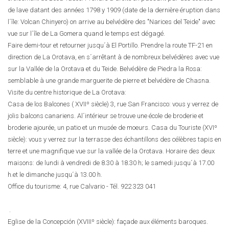
de lave datant des années 1798 y 1909 (date de la dernière éruption dans
l´île: Volcan Chinyero) on arrive au belvédère des "Narices del Teide" avec
vue sur l´île de La Gomera quand le temps est dégagé.
Faire demi-tour et retourner jusqu´à El Portillo. Prendre la route TF-21 en
direction de La Orotava, en s´arrêtant à de nombreux belvédères avec vue
sur la Vallée de la Orotava et du Teide. Belvédère de Piedra la Rosa:
semblable à une grande marguerite de pierre et belvédère de Chasna.
Visite du centre historique de La Orotava:
Casa de los Balcones ( XVIIº siècle) 3, rue San Francisco: vous y verrez de
jolis balcons canariens. Al´intérieur se trouve une école de broderie et
broderie ajourée, un patio et un musée de moeurs. Casa du Touriste (XVIº
siècle): vous y verrez sur la terrasse des échantillons des célèbres tapis en
terre et une magnifique vue sur la vallée de la Orotava. Horaire des deux
maisons: de lundi à vendredi de 8.30 à 18.30 h; le samedi jusqu´à 17.00
h.et le dimanche jusqu´à 13.00 h.
Office du tourisme: 4, rue Calvario - Tél.
922 323 041
.
Eglise de la Concepción (XVIIIº siècle): façade aux éléments baroques.