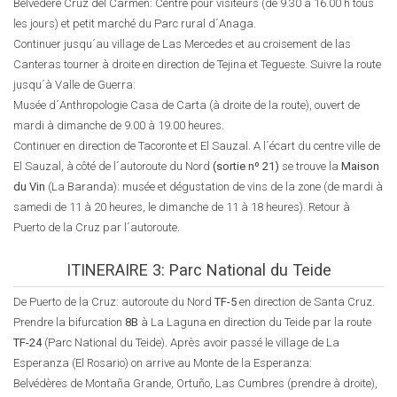
Belvédère Cruz del Carmen: Centre pour visiteurs (de 9.30 à 16.00 h tous
les jours) et petit marché du Parc rural d´Anaga.
Continuer jusqu´au village de Las Mercedes et au croisement de las
Canteras tourner à droite en direction de Tejina et Tegueste. Suivre la route
jusqu´à Valle de Guerra:
Musée d´Anthropologie Casa de Carta (à droite de la route), ouvert de
mardi à dimanche de 9.00 à 19.00 heures.
Continuer en direction de Tacoronte et El Sauzal. A l´écart du centre ville de
El Sauzal, à côté de l´autoroute du Nord
(sortie nº 21)
se trouve la
Maison
du Vin
(La Baranda): musée et dégustation de vins de la zone (de mardi à
samedi de 11 à 20 heures, le dimanche de 11 à 18 heures). Retour à
Puerto de la Cruz par l´autoroute.
ITINERAIRE 3: Parc National du Teide
De Puerto de la Cruz: autoroute du Nord
TF-5
en direction de Santa Cruz.
Prendre la bifurcation
8B
à La Laguna en direction du Teide par la route
TF-24
(Parc National du Teide). Après avoir passé le village de La
Esperanza (El Rosario) on arrive au Monte de la Esperanza:
Belvédères de Montaña Grande, Ortuño, Las Cumbres (prendre à droite),