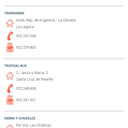
TRANSVIMAR
Avda. Rep. de Argentina - La Glorieta
La Laguna
922 252 548
922 259 833
TROPICAL BUS
C/ Jesús y María, 2
Santa Cruz de Tenerife
922 248 638
922 241 921
SIERRA Y GONZÁLEZ
Pol. Ind. Las Chafiras