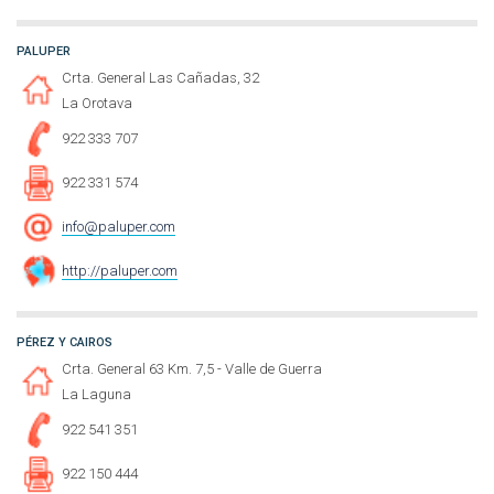
PALUPER
Crta. General Las Cañadas, 32
La Orotava
922 333 707
922 331 574
info@paluper.com
http://paluper.com
PÉREZ Y CAIROS
Crta. General 63 Km. 7,5 - Valle de Guerra
La Laguna
922 541 351
922 150 444