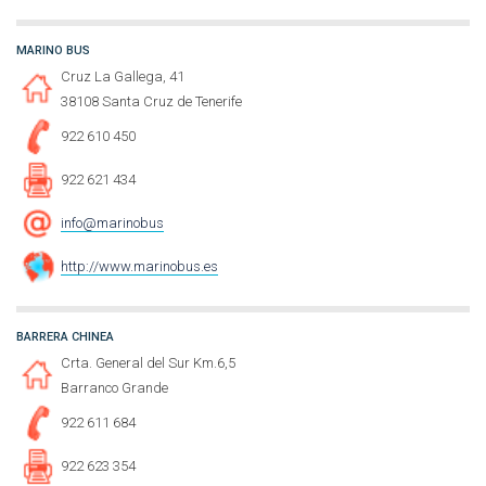
MARINO BUS
Cruz La Gallega, 41
38108 Santa Cruz de Tenerife
922 610 450
922 621 434
info@marinobus
http://www.marinobus.es
BARRERA CHINEA
Crta. General del Sur Km.6,5
Barranco Grande
922 611 684
922 623 354