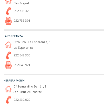
San Miguel
922 735 320
922 735 391
LA ESPERANZA
Ctra.Gral. La Esperanza, 10
La Esperanza
922 548 305
922 548 921
HERRERA MORÍN
C/ Bernardino Semán, 3
Sta. Cruz de Tenerife
922 232 029