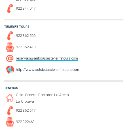
922 344 047
TENERIFE TOURS
922 362 500
922 362 419
reservas@autobusestenerifetours.com
http://www.autobusestenerifetours.com
TENEBUS
Crta. General Barranco La Arena
La Orotava
922 362 617
922 322463