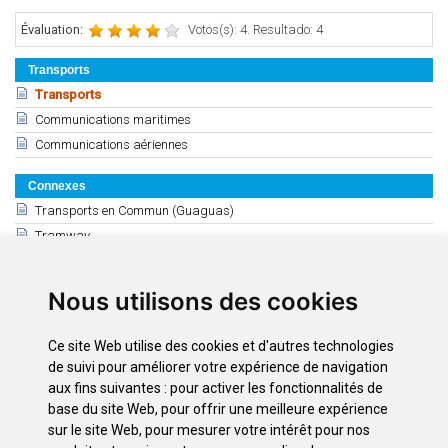
Évaluation:
Votos(s): 4. Resultado: 4
Transports
Transports
Communications maritimes
Communications aériennes
Connexes
Transports en Commun (Guaguas)
Tramway
Transport Prive
Taxi
Nous utilisons des cookies
Transport adapté
Informations generales: agences de location
Ce site Web utilise des cookies et d'autres technologies
Voitures de Location - Puerto de la Cruz
de suivi pour améliorer votre expérience de navigation
Location de Voiture: Zone Sud
aux fins suivantes :
pour activer les fonctionnalités de
base du site Web
,
pour offrir une meilleure expérience
Zone de Santa Cruz - La Laguna
sur le site Web
,
pour mesurer votre intérêt pour nos
Location de motos et vélos