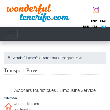
ESP
ENG
DEU
ITA
FRA
Wonderful Tenerife
»
Transports
»
Transport Prive
Transport Prive
Autocars touristiques / Limousine Service
ARMAGUA
C/ La Gallera, s/n
Los Realejos