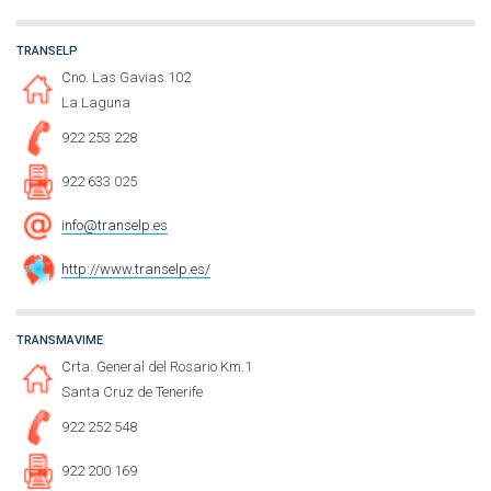
TRANSELP
Cno. Las Gavias 102
La Laguna
922 253 228
922 633 025
info@transelp.es
http://www.transelp.es/
TRANSMAVIME
Crta. General del Rosario Km.1
Santa Cruz de Tenerife
922 252 548
922 200 169