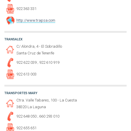
922 363 331
http://www.trapsa.com
TRANSALEX
C/ Alondra, 4 - El Sobradillo
Santa Cruz de Tenerife
922 622 039 ; 922 610 919
922 613 003
TRANSPORTES MARY
Ctra. Valle Tabares, 100 - La Cuesta
38320 La Laguna
922 648 050 ; 660 293 010
922 655 651