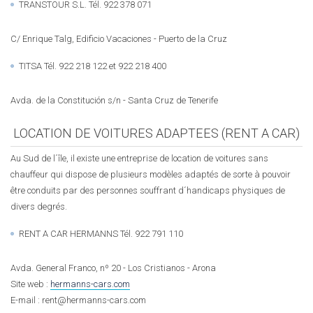
TRANSTOUR S.L. Tél. 922 378 071
C/ Enrique Talg, Edificio Vacaciones - Puerto de la Cruz
TITSA Tél. 922 218 122 et 922 218 400
Avda. de la Constitución s/n - Santa Cruz de Tenerife
LOCATION DE VOITURES ADAPTEES (RENT A CAR)
Au Sud de l´île, il existe une entreprise de location de voitures sans
chauffeur qui dispose de plusieurs modèles adaptés de sorte à pouvoir
être conduits par des personnes souffrant d´handicaps physiques de
divers degrés.
RENT A CAR HERMANNS Tél. 922 791 110
Avda. General Franco, nº 20 - Los Cristianos - Arona
Site web :
hermanns-cars.com
E-mail : rent@hermanns-cars.com