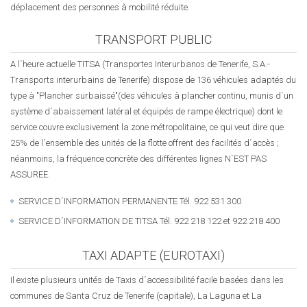
déplacement des personnes à mobilité réduite.
TRANSPORT PUBLIC
A l´heure actuelle TITSA (Transportes Interurbanos de Tenerife, S.A.-
Transports interurbains de Tenerife) dispose de 136 véhicules adaptés du
type à "Plancher surbaissé"(des véhicules à plancher continu, munis d´un
système d´abaissement latéral et équipés de rampe électrique) dont le
service couvre exclusivement la zone métropolitaine, ce qui veut dire que
25% de l´ensemble des unités de la flotte offrent des facilités d´accès ;
néanmoins, la fréquence concrète des différentes lignes N´EST PAS
ASSUREE.
SERVICE D´INFORMATION PERMANENTE Tél. 922 531 300
SERVICE D´INFORMATION DE TITSA Tél. 922 218 122 et 922 218 400
TAXI ADAPTE (EUROTAXI)
Il existe plusieurs unités de Taxis d´accessibilité facile basées dans les
communes de Santa Cruz de Tenerife (capitale), La Laguna et La