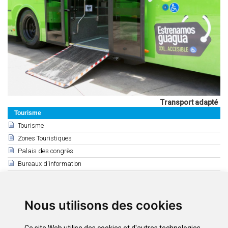
Transport adapté
Tourisme
Tourisme
Zones Touristiques
Palais des congrès
Bureaux d'information
Tourisme Accessible
Tourisme Rural
Guides Touristiques
Nous utilisons des cookies
Agences de Voyages