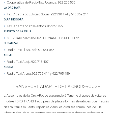
Cooperativa de Radio-Taxi Ucanca: 922 255 555
LA OROTAVA
Taxi Adaptado Eufronio Socas:922 330 174 y 646 369 214
GUÍA DE ISORA
Taxi Adaptado Xosé Antón:686 227 755
PUERTO DE LA CRUZ
SERVITAXI: 902 205 002 - FERNANDO: 630 113 172
EL SAUZAL
Radio Taxi El Sauzal:922 561 065
ADEJE
Radio Taxi Adeje:922 715 407
ARONA
Radio Taxi Arona:922 795 414 y 922 795 459
TRANSPORT ADAPTE DE LA CROIX-ROUGE
L´Assemblée de la Croix-Rouge espagnole à Tenerife dispose de voitures
modèle FORD TRANSIT équipées de plates-formes élévatrices pour l´accès
des fauteuils roulants, réparties dans les diverses communes de l´île.
Chacun des véhicules permet de transporter trois chaises roulantes et