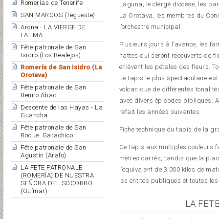
Romerías de Tenerife
Laguna, le clergé diocèse, les par
SAN MARCOS (Tegueste)
La Orotava, les membres du Conseil 
l’orchestre municipal.
Arona - LA VIERGE DE
FATIMA
Plusieurs jours à l’avance, les f
Fête patronale de San
Isidro (Los Realejos)
nattes qui seront recouverts de f
enlèvent les pétales des fleurs. T
Romería de San Isidro (La
Orotava)
Le tapis le plus spectaculaire est 
Fête patronale de San
volcanique de différentes tonalit
Benito Abad
avec divers épisodes bibliques. A
Descente de las Hayas - La
refait les années suivantes.
Guancha
Fête patronale de San
Fiche technique du tapis de la g
Roque. Garachico
Ce tapis aux multiples couleurs f
Fête patronale de San
Agustín (Arafo)
mètres carrés, tandis que la place
LA FETE PATRONALE
l’équivalent de 3.000 kilos de mat
(ROMERÍA) DE NUESTRA
les entités publiques et toutes le
SEÑORA DEL SOCORRO
(Güímar)
LA FET