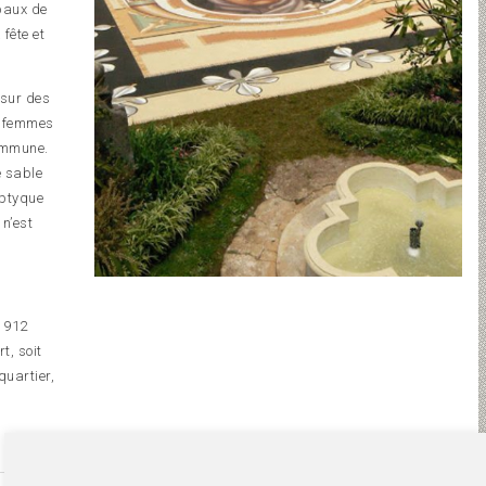
ipaux de
 fête et
 sur des
es femmes
commune.
e sable
iptyque
n’est
e 912
t, soit
quartier,