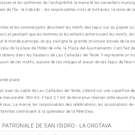
oisses et les confréries de l’archiprêché, le maire et les conseillers munic
de l’île - le Cabildo -, les responsables civils et militaires, la reine de la
amilles et les commerçants dessinent les motifs des tapis sur du papier ou
leurs et pendant que les hommes et les enfants entre-tissent les motifs, l
out le monde participe, ce qui souligne la grande structure sociale de la 
celui de la place de l’hôtel de ville, la Plaza del Ayuntamiento. Il est fait d
és obtenu dans les hauteurs de Las Cañadas del Teide. Il représente un tr
ucun de ces motifs, aucune de ces images et aucun de ces tapis de fleurs 
rande place :
ait avec du sable de Las Cañadas del Teide, s’étend sur une superficie d
 mesure elle, 950 m2. Il faut 2,7 m3 de terre pour réaliser cette oeuvre d’ar
ériaux. La mairie, les responsables des célébrations, les associations de 
s familles contribuent à la splendeur de la Fête-Dieu.
E PATRONALE DE SAN ISIDRO - LA OROTAVA