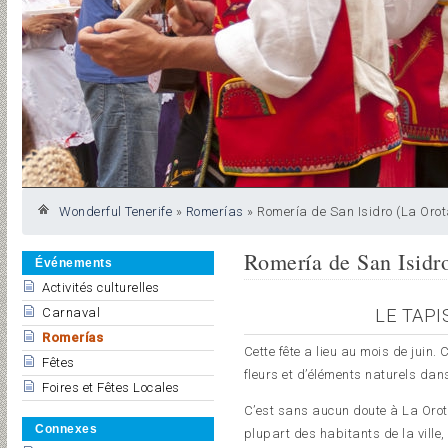
Wonderful Tenerife
»
Romerías
»
Romería de San Isidro (La Oro
Romería de San Isidr
Événements
Activités culturelles
LE TAPI
Carnaval
Romerías
Cette fête a lieu au mois de juin.
Fêtes
fleurs et d’éléments naturels dans
Foires et Fêtes Locales
C’est sans aucun doute à La Orota
Connexes
plupart des habitants de la ville