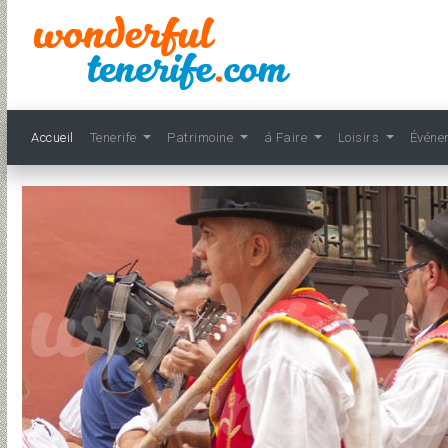
Accueil
Tenerife
Patrimoine
á Faire
Loisirs
Événe