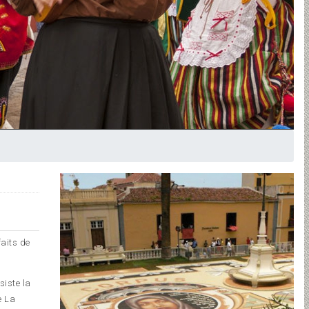
faits de
siste la
e La