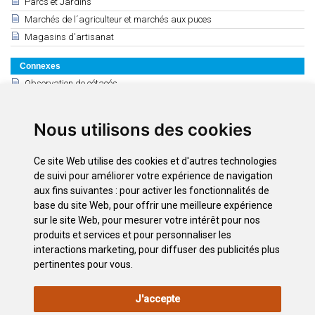
Parcs et Jardins
Marchés de l´agriculteur et marchés aux puces
Magasins d'artisanat
Connexes
Observation de cétacés
Excursions maritimes
Excursions à terre
Nous utilisons des cookies
Excursions by night
Excursions diverses
Ce site Web utilise des cookies et d'autres technologies
Excursions a d'autres iles
de suivi pour améliorer votre expérience de navigation
Excursions en avion
aux fins suivantes :
pour activer les fonctionnalités de
base du site Web
,
pour offrir une meilleure expérience
En Taxi
sur le site Web
,
pour mesurer votre intérêt pour nos
Pesca de Altura
produits et services et pour personnaliser les
interactions marketing
,
pour diffuser des publicités plus
pertinentes pour vous
.
INFORMATIONS
POLITIQUE
POLITIQUE DE
PLAN
J'accepte
LÉGALES
DE
CONFIDENTIALITÉ
DU SITE