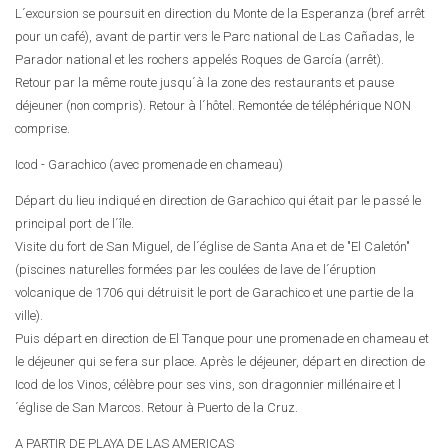
L´excursion se poursuit en direction du Monte de la Esperanza (bref arrêt
pour un café), avant de partir vers le Parc national de Las Cañadas, le
Parador national et les rochers appelés Roques de García (arrêt).
Retour par la même route jusqu´à la zone des restaurants et pause
déjeuner (non compris). Retour à l´hôtel. Remontée de téléphérique NON
comprise.
Icod - Garachico (avec promenade en chameau)
Départ du lieu indiqué en direction de Garachico qui était par le passé le
principal port de l´île.
Visite du fort de San Miguel, de l´église de Santa Ana et de "El Caletón"
(piscines naturelles formées par les coulées de lave de l´éruption
volcanique de 1706 qui détruisit le port de Garachico et une partie de la
ville).
Puis départ en direction de El Tanque pour une promenade en chameau et
le déjeuner qui se fera sur place. Après le déjeuner, départ en direction de
Icod de los Vinos, célèbre pour ses vins, son dragonnier millénaire et l
´église de San Marcos. Retour à Puerto de la Cruz.
A PARTIR DE PLAYA DE LAS AMERICAS