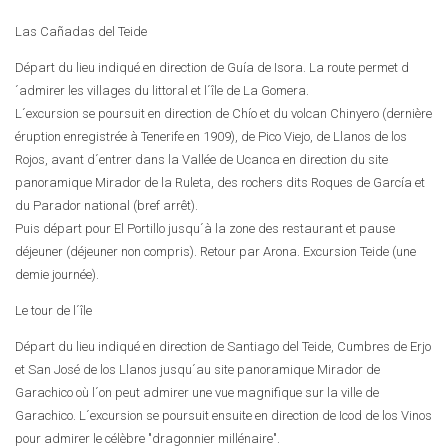
Las Cañadas del Teide
Départ du lieu indiqué en direction de Guía de Isora. La route permet d
´admirer les villages du littoral et l´île de La Gomera.
L´excursion se poursuit en direction de Chío et du volcan Chinyero (dernière
éruption enregistrée à Tenerife en 1909), de Pico Viejo, de Llanos de los
Rojos, avant d´entrer dans la Vallée de Ucanca en direction du site
panoramique Mirador de la Ruleta, des rochers dits Roques de García et
du Parador national (bref arrêt).
Puis départ pour El Portillo jusqu´à la zone des restaurant et pause
déjeuner (déjeuner non compris). Retour par Arona. Excursion Teide (une
demie journée).
Le tour de l´île
Départ du lieu indiqué en direction de Santiago del Teide, Cumbres de Erjo
et San José de los Llanos jusqu´au site panoramique Mirador de
Garachico où l´on peut admirer une vue magnifique sur la ville de
Garachico. L´excursion se poursuit ensuite en direction de Icod de los Vinos
pour admirer le célèbre "dragonnier millénaire".