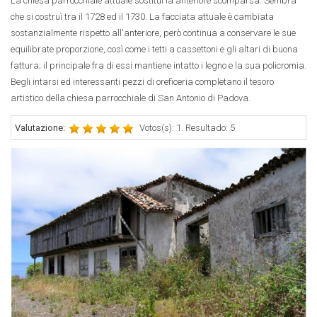
La chiesa parrocchiale attuale sostituì la anteriore scomparsa. Sembra
che si costruì tra il 1728 ed il 1730. La facciata attuale è cambiata
sostanzialmente rispetto all'anteriore, però continua a conservare le sue
equilibrate proporzione, così come i tetti a cassettoni e gli altari di buona
fattura; il principale fra di essi mantiene intatto i legno e la sua policromia.
Begli intarsi ed interessanti pezzi di oreficeria completano il tesoro
artistico della chiesa parrocchiale di San Antonio di Padova.
Valutazione:
Votos(s): 1. Resultado: 5