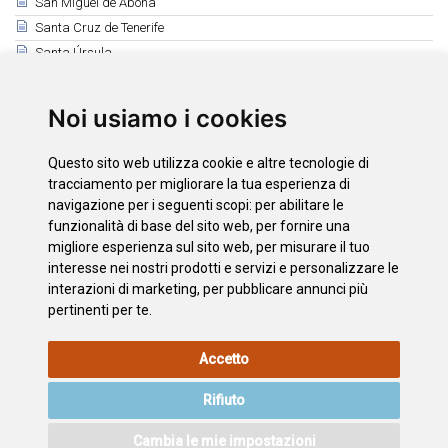
San Miguel de Abona
Santa Cruz de Tenerife
Santa Úrsula
Santiago del Teide
El Sauzal
Noi usiamo i cookies
Los Silos
Tacoronte
Questo sito web utilizza cookie e altre tecnologie di
El Tanque
tracciamento per migliorare la tua esperienza di
Tegueste
navigazione per i seguenti scopi:
per abilitare le
funzionalità di base del sito web
,
per fornire una
La Victoria de Acentejo
migliore esperienza sul sito web
,
per misurare il tuo
Vilaflor
interesse nei nostri prodotti e servizi e personalizzare le
interazioni di marketing
,
per pubblicare annunci più
pertinenti per te
.
INFORMAZIONI
POLITICA
L'INFORMATIVA
MAPPA
Accetto
LEGALI
SUI
SULLA
DEL SITO
COOKIE
PRIVACY
Rifiuto
ACCESSIBILITÀ
CONTATTO
Cambia le mie impostazioni