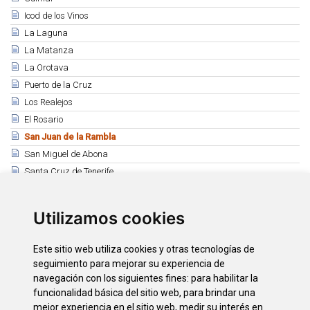
Icod de los Vinos
La Laguna
La Matanza
La Orotava
Puerto de la Cruz
Los Realejos
El Rosario
San Juan de la Rambla
San Miguel de Abona
Santa Cruz de Tenerife
Santa Úrsula
Santiago del Teide
Utilizamos cookies
El Sauzal
Los Silos
Este sitio web utiliza cookies y otras tecnologías de
Tacoronte
seguimiento para mejorar su experiencia de
El Tanque
navegación con los siguientes fines:
para habilitar la
Tegueste
funcionalidad básica del sitio web
,
para brindar una
mejor experiencia en el sitio web
,
medir su interés en
La Victoria