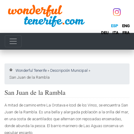
ESP
ENG
DEU
ITA
FRA
Wonderful Tenerife
»
Descripción Municipal
»
San Juan de la Rambla
San Juan de la Rambla
A mitad de camino entre La Orotava e Icod de los Vinos, se encuentra San
Juan de la Rambla. Es una bella y alargada población a la orilla del mar,
en una costa de acantilados que alternan con reposadas ensenadas,
donde abunda la pesca. El barrio marinero de Las Aguas conserva un
peculiar encanto.