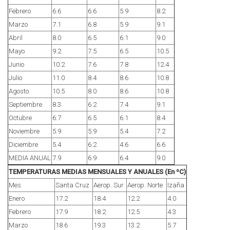
Febrero
6.6
6.6
5.9
8.2
Marzo
7.1
6.8
5.9
9.1
Abril
8.0
6.5
6.1
9.0
Mayo
9.2
7.5
6.5
10.5
Junio
10.2
7.6
7.8
12.4
Julio
11.0
8.4
8.6
10.8
Agosto
10.5
8.0
8.6
10.8
Septiembre
8.3
6.2
7.4
9.1
Octubre
6.7
6.5
6.1
8.4
Noviembre
5.9
5.9
5.4
7.2
Diciembre
5.4
6.2
4.6
6.6
MEDIA ANUAL
7.9
6.9
6.4
9.0
TEMPERATURAS MEDIAS MENSUALES Y ANUALES (En ºC)
Mes
Santa Cruz
Aerop. Sur
Aerop. Norte
Izaña
Enero
17.2
18.4
12.2
4.0
Febrero
17.9
18.2
12.5
4.3
Marzo
18.6
19.3
13.2
5.7