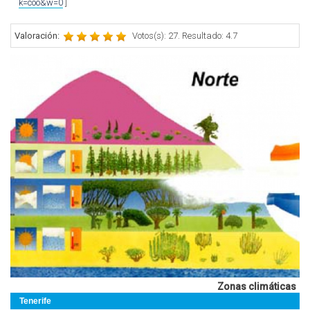
k=coo&w=0
]
Valoración:
Votos(s): 27. Resultado: 4.7
Zonas climáticas
Tenerife