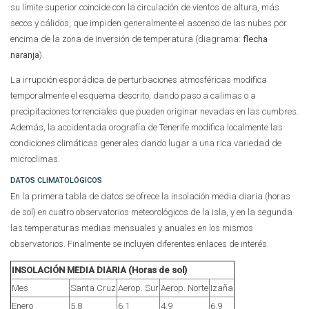
su límite superior coincide con la circulación de vientos de altura, más
secos y cálidos, que impiden generalmente el ascenso de las nubes por
encima de la zona de inversión de temperatura (diagrama:
flecha
naranja
).
La irrupción esporádica de perturbaciones atmosféricas modifica
temporalmente el esquema descrito, dando paso a calimas o a
precipitaciones torrenciales que pueden originar nevadas en las cumbres.
Además, la accidentada orografía de Tenerife modifica localmente las
condiciones climáticas generales dando lugar a una rica variedad de
microclimas.
DATOS CLIMATOLÓGICOS
En la primera tabla de datos se ofrece la insolación media diaria (horas
de sol) en cuatro observatorios meteorológicos de la isla, y en la segunda
las temperaturas medias mensuales y anuales en los mismos
observatorios. Finalmente se incluyen diferentes enlaces de interés.
INSOLACIÓN MEDIA DIARIA (Horas de sol)
Mes
Santa Cruz
Aerop. Sur
Aerop. Norte
Izaña
Enero
5.8
6.1
4.9
6.9