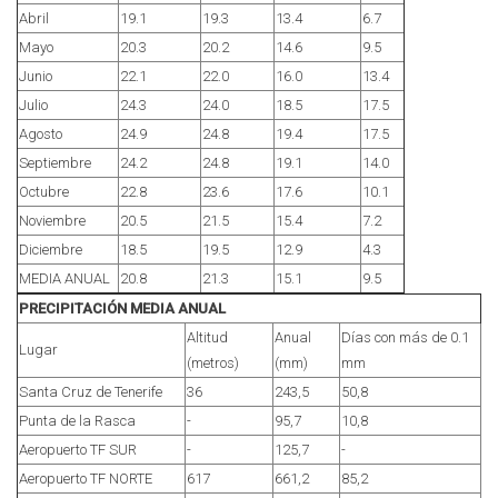
Abril
19.1
19.3
13.4
6.7
Mayo
20.3
20.2
14.6
9.5
Junio
22.1
22.0
16.0
13.4
Julio
24.3
24.0
18.5
17.5
Agosto
24.9
24.8
19.4
17.5
Septiembre
24.2
24.8
19.1
14.0
Octubre
22.8
23.6
17.6
10.1
Noviembre
20.5
21.5
15.4
7.2
Diciembre
18.5
19.5
12.9
4.3
MEDIA ANUAL
20.8
21.3
15.1
9.5
PRECIPITACIÓN MEDIA ANUAL
Altitud
Anual
Días con más de 0.1
Lugar
(metros)
(mm)
mm
Santa Cruz de Tenerife
36
243,5
50,8
Punta de la Rasca
-
95,7
10,8
Aeropuerto TF SUR
-
125,7
-
Aeropuerto TF NORTE
617
661,2
85,2