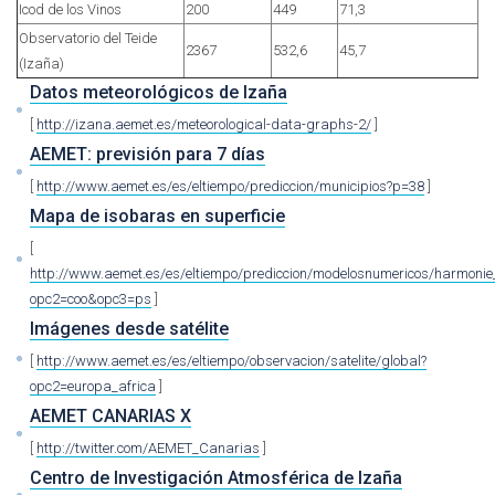
Icod de los Vinos
200
449
71,3
Observatorio del Teide
2367
532,6
45,7
(Izaña)
Datos meteorológicos de Izaña
[
http://izana.aemet.es/meteorological-data-graphs-2/
]
AEMET: previsión para 7 días
[
http://www.aemet.es/es/eltiempo/prediccion/municipios?p=38
]
Mapa de isobaras en superficie
[
http://www.aemet.es/es/eltiempo/prediccion/modelosnumericos/harmoni
opc2=coo&opc3=ps
]
Imágenes desde satélite
[
http://www.aemet.es/es/eltiempo/observacion/satelite/global?
opc2=europa_africa
]
AEMET CANARIAS X
[
http://twitter.com/AEMET_Canarias
]
Centro de Investigación Atmosférica de Izaña