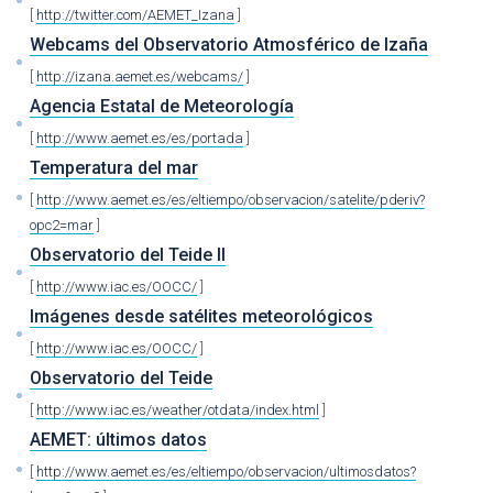
[
http://twitter.com/AEMET_Izana
]
Webcams del Observatorio Atmosférico de Izaña
[
http://izana.aemet.es/webcams/
]
Agencia Estatal de Meteorología
[
http://www.aemet.es/es/portada
]
Temperatura del mar
[
http://www.aemet.es/es/eltiempo/observacion/satelite/pderiv?
opc2=mar
]
Observatorio del Teide II
[
http://www.iac.es/OOCC/
]
Imágenes desde satélites meteorológicos
[
http://www.iac.es/OOCC/
]
Observatorio del Teide
[
http://www.iac.es/weather/otdata/index.html
]
AEMET: últimos datos
[
http://www.aemet.es/es/eltiempo/observacion/ultimosdatos?