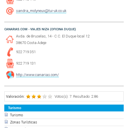
sandra_molyneux@tui-uk.co.uk
CANARIAS.COM - VIAJES NIZA (OFICINA DUQUE)
Avda. de Bruselas, 14 - C.C. El Duque local 12
38670 Costa Adeje
922 719 351
922 719 131
http://www.canarias.com/
Valoración:
Votos(s): 7. Resultado: 2.86
Turismo
Turismo
Zonas Turísticas