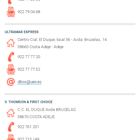
922 79 04 68
ULTRAMAR EXPRESS
Centro Cial. El Duque, local 56 - Avda. Bruselas, 14
38660 Costa Adeje - Adeje
922 77 77 20
922 77 77 32
dbos@uex.es
V. THOMSON & FIRST CHOICE
C.C. EL DUQUE Avda BRUSELAS
38670 COSTA ADEJE
922 761 201
922 715 149