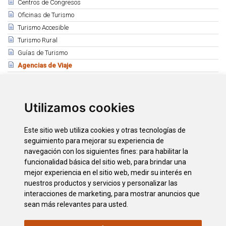
Centros de Congresos
Oficinas de Turismo
Turismo Accesible
Turismo Rural
Guías de Turismo
Agencias de Viaje
Relacionado
Asociación Provincial de Agencias de Viaje APAV
Utilizamos cookies
Costa Adeje
Playa de Las Américas - Los Cristianos (Arona)
Este sitio web utiliza cookies y otras tecnologías de
Puerto de la Cruz
seguimiento para mejorar su experiencia de
Santa Cruz de Tenerife
navegación con los siguientes fines:
para habilitar la
La Laguna
funcionalidad básica del sitio web
,
para brindar una
mejor experiencia en el sitio web
,
medir su interés en
Tacoronte
nuestros productos y servicios y personalizar las
La Orotava - Los Realejos
interacciones de marketing
,
para mostrar anuncios que
sean más relevantes para usted
.