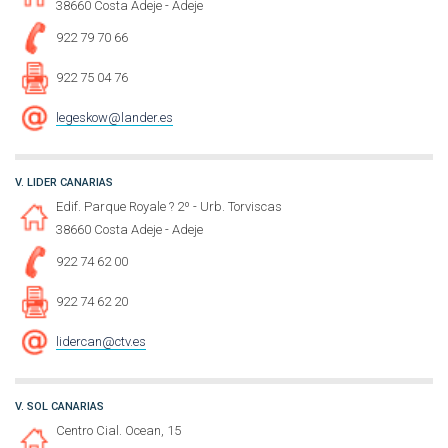
38660 Costa Adeje - Adeje
922 79 70 66
922 75 04 76
legeskow@lander.es
V. LIDER CANARIAS
Edif. Parque Royale ? 2º - Urb. Torviscas
38660 Costa Adeje - Adeje
922 74 62 00
922 74 62 20
lidercan@ctv.es
V. SOL CANARIAS
Centro Cial. Ocean, 15