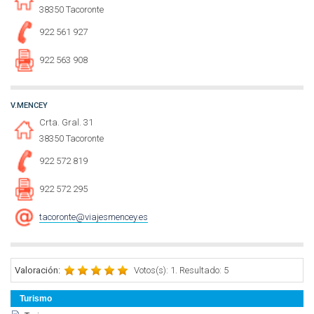
38350 Tacoronte
922 561 927
922 563 908
V.MENCEY
Crta. Gral. 31
38350 Tacoronte
922 572 819
922 572 295
tacoronte@viajesmencey.es
Valoración:
Votos(s): 1. Resultado: 5
Turismo