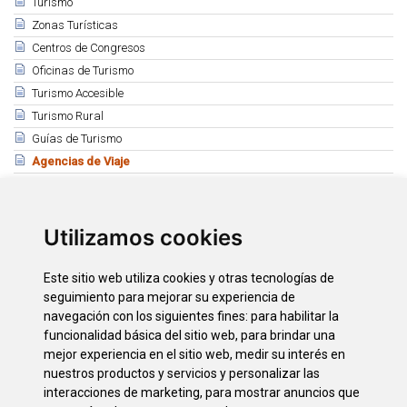
Turismo
Zonas Turísticas
Centros de Congresos
Oficinas de Turismo
Turismo Accesible
Turismo Rural
Guías de Turismo
Agencias de Viaje
Relacionado
Asociación Provincial de Agencias de Viaje APAV
Utilizamos cookies
Costa Adeje
Playa de Las Américas - Los Cristianos (Arona)
Este sitio web utiliza cookies y otras tecnologías de
Puerto de la Cruz
seguimiento para mejorar su experiencia de
Santa Cruz de Tenerife
navegación con los siguientes fines:
para habilitar la
La Laguna
funcionalidad básica del sitio web
,
para brindar una
mejor experiencia en el sitio web
,
medir su interés en
Tacoronte
nuestros productos y servicios y personalizar las
La Orotava - Los Realejos
interacciones de marketing
,
para mostrar anuncios que