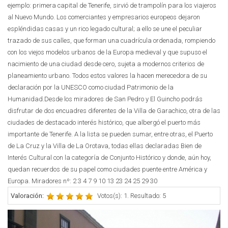
ejemplo: primera capital de Tenerife, sirvió de trampolín para los viajeros
al Nuevo Mundo. Los comerciantes y empresarios europeos dejaron
espléndidas casas y un rico legado cultural; a ello se une el peculiar
trazado de sus calles, que forman una cuadrícula ordenada, rompiendo
con los viejos modelos urbanos de la Europa medieval y que supuso el
nacimiento de una ciudad desde cero, sujeta a modernos criterios de
planeamiento urbano. Todos estos valores la hacen merecedora de su
declaración por la UNESCO como ciudad Patrimonio de la
Humanidad.Desde los miradores de San Pedro y El Guincho podrás
disfrutar de dos encuadres diferentes de la Villa de Garachico, otra de las
ciudades de destacado interés histórico, que albergó el puerto más
importante de Tenerife. A la lista se pueden sumar, entre otras, el Puerto
de La Cruz y la Villa de La Orotava, todas ellas declaradas Bien de
Interés Cultural con la categoría de Conjunto Histórico y donde, aún hoy,
quedan recuerdos de su papel como ciudades puente entre América y
Europa. Miradores nº: 2 3 4 7 9 10 13 23 24 25 29 30
Valoración:
Votos(s): 1. Resultado: 5