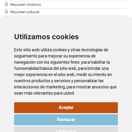
Resumen Histórico
Resumen cultural
Patrimonio Etnográfico
Relacionado
Utilizamos cookies
Miradores
Volcanes y malpaíses
Este sitio web utiliza cookies y otras tecnologías de
Pueblos, caseríos y medianías agrícolas
seguimiento para mejorar su experiencia de
Ciudades entre Europa y América
navegación con los siguientes fines:
para habilitar la
La costa, entre playas y acantilados
funcionalidad básica del sitio web
,
para brindar una
mejor experiencia en el sitio web
,
medir su interés en
Bosques bajo la niebla, bosques bajo el sol
nuestros productos y servicios y personalizar las
Barrancos valles y macizos antiguos, la huella de la erosión
interacciones de marketing
,
para mostrar anuncios que
sean más relevantes para usted
.
Aceptar
AVISO LEGAL
POLÍTICA DE
POLÍTICA DE
MAPA WEB
COOKIES
PRIVACIDAD
Rechazar
ACCESIBILIDAD
CONTACTO
Configurar