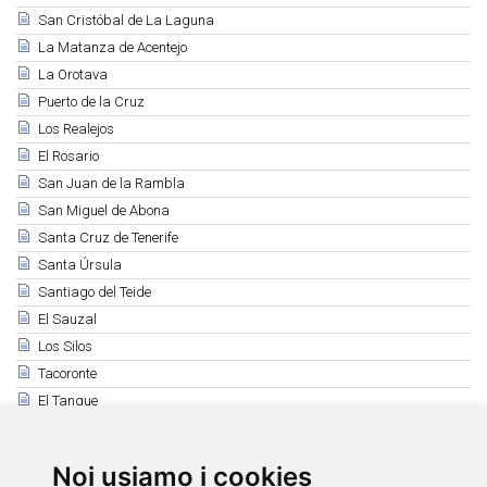
San Cristóbal de La Laguna
La Matanza de Acentejo
La Orotava
Puerto de la Cruz
Los Realejos
El Rosario
San Juan de la Rambla
San Miguel de Abona
Santa Cruz de Tenerife
Santa Úrsula
Santiago del Teide
El Sauzal
Los Silos
Tacoronte
El Tanque
Tegueste
Vilaflor
Noi usiamo i cookies
La Victoria de Acentejo