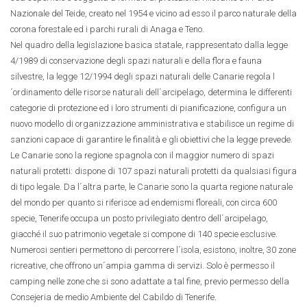
Nazionale del Teide, creato nel 1954 e vicino ad esso il parco naturale della
corona forestale ed i parchi rurali di Anaga e Teno.
Nel quadro della legislazione basica statale, rappresentato dalla legge
4/1989 di conservazione degli spazi naturali e della flora e fauna
silvestre, la legge 12/1994 degli spazi naturali delle Canarie regola l
´ordinamento delle risorse naturali dell´arcipelago, determina le differenti
categorie di protezione ed i loro strumenti di pianificazione, configura un
nuovo modello di organizzazione amministrativa e stabilisce un regime di
sanzioni capace di garantire le finalità e gli obiettivi che la legge prevede.
Le Canarie sono la regione spagnola con il maggior numero di spazi
naturali protetti: dispone di 107 spazi naturali protetti da qualsiasi figura
di tipo legale. Da l´altra parte, le Canarie sono la quarta regione naturale
del mondo per quanto si riferisce ad endemismi floreali, con circa 600
specie, Tenerife occupa un posto privilegiato dentro dell´arcipelago,
giacché il suo patrimonio vegetale si compone di 140 specie esclusive.
Numerosi sentieri permettono di percorrere l´isola, esistono, inoltre, 30 zone
ricreative, che offrono un´ampia gamma di servizi. Solo è permesso il
camping nelle zone che si sono adattate a tal fine, previo permesso della
Consejeria de medio Ambiente del Cabildo di Tenerife.