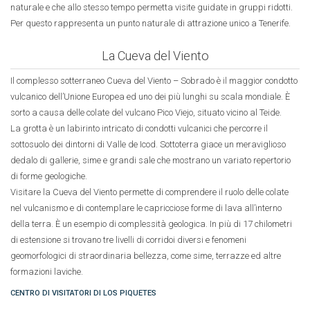
naturale e che allo stesso tempo permetta visite guidate in gruppi ridotti.
Per questo rappresenta un punto naturale di attrazione unico a Tenerife.
La Cueva del Viento
Il complesso sotterraneo Cueva del Viento – Sobrado è il maggior condotto
vulcanico dell’Unione Europea ed uno dei più lunghi su scala mondiale. È
sorto a causa delle colate del vulcano Pico Viejo, situato vicino al Teide.
La grotta è un labirinto intricato di condotti vulcanici che percorre il
sottosuolo dei dintorni di Valle de Icod. Sottoterra giace un meraviglioso
dedalo di gallerie, sime e grandi sale che mostrano un variato repertorio
di forme geologiche.
Visitare la Cueva del Viento permette di comprendere il ruolo delle colate
nel vulcanismo e di contemplare le capricciose forme di lava all’interno
della terra. È un esempio di complessità geologica. In più di 17 chilometri
di estensione si trovano tre livelli di corridoi diversi e fenomeni
geomorfologici di straordinaria bellezza, come sime, terrazze ed altre
formazioni laviche.
CENTRO DI VISITATORI DI LOS PIQUETES