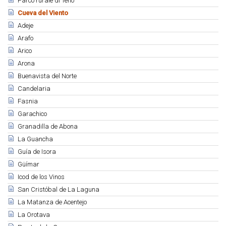
Parco rurale di Teno
Cueva del Viento
Adeje
Arafo
Arico
Arona
Buenavista del Norte
Candelaria
Fasnia
Garachico
Granadilla de Abona
La Guancha
Guía de Isora
Güímar
Icod de los Vinos
San Cristóbal de La Laguna
La Matanza de Acentejo
La Orotava