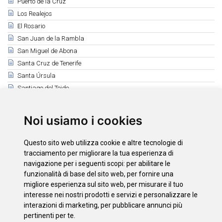
Puerto de la Cruz
Los Realejos
El Rosario
San Juan de la Rambla
San Miguel de Abona
Santa Cruz de Tenerife
Santa Úrsula
Santiago del Teide
El Sauzal
Los Silos
Noi usiamo i cookies
Tacoronte
El Tanque
Questo sito web utilizza cookie e altre tecnologie di
Tegueste
tracciamento per migliorare la tua esperienza di
Vilaflor
navigazione per i seguenti scopi:
per abilitare le
funzionalità di base del sito web
,
per fornire una
La Victoria de Acentejo
migliore esperienza sul sito web
,
per misurare il tuo
Giornata internazionale della montagna
interesse nei nostri prodotti e servizi e personalizzare le
interazioni di marketing
,
per pubblicare annunci più
pertinenti per te
.