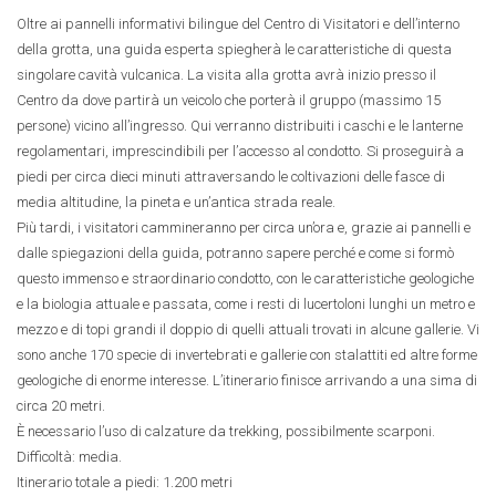
Oltre ai pannelli informativi bilingue del Centro di Visitatori e dell’interno
della grotta, una guida esperta spiegherà le caratteristiche di questa
singolare cavità vulcanica. La visita alla grotta avrà inizio presso il
Centro da dove partirà un veicolo che porterà il gruppo (massimo 15
persone) vicino all’ingresso. Qui verranno distribuiti i caschi e le lanterne
regolamentari, imprescindibili per l’accesso al condotto. Si proseguirà a
piedi per circa dieci minuti attraversando le coltivazioni delle fasce di
media altitudine, la pineta e un’antica strada reale.
Più tardi, i visitatori cammineranno per circa un’ora e, grazie ai pannelli e
dalle spiegazioni della guida, potranno sapere perché e come si formò
questo immenso e straordinario condotto, con le caratteristiche geologiche
e la biologia attuale e passata, come i resti di lucertoloni lunghi un metro e
mezzo e di topi grandi il doppio di quelli attuali trovati in alcune gallerie. Vi
sono anche 170 specie di invertebrati e gallerie con stalattiti ed altre forme
geologiche di enorme interesse. L’itinerario finisce arrivando a una sima di
circa 20 metri.
È necessario l’uso di calzature da trekking, possibilmente scarponi.
Difficoltà: media.
Itinerario totale a piedi: 1.200 metri