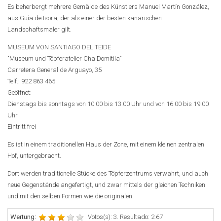
Es beherbergt mehrere Gemälde des Künstlers Manuel Martín González,
aus Guía de Isora, der als einer der besten kanarischen
Landschaftsmaler gilt.
MUSEUM VON SANTIAGO DEL TEIDE
"Museum und Töpferatelier Cha Domitila"
Carretera General de Arguayo, 35
Telf.: 922 863 465
Geöffnet:
Dienstags bis sonntags von 10.00 bis 13.00 Uhr und von 16.00 bis 19.00
Uhr
Eintritt frei
Es ist in einem traditionellen Haus der Zone, mit einem kleinen zentralen
Hof, untergebracht.
Dort werden traditionelle Stücke des Töpferzentrums verwahrt, und auch
neue Gegenstände angefertigt, und zwar mittels der gleichen Techniken
und mit den selben Formen wie die originalen.
Wertung:
Votos(s): 3. Resultado: 2.67