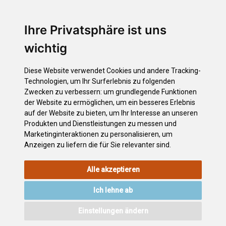
Puerto de la Cruz
Puerto Street Art
Altarbild Montemayor
Ihre Privatsphäre ist uns
Garachico
wichtig
Adeje
Masca (Buenavista)
Diese Website verwendet Cookies und andere Tracking-
Töpfermuseum von Candelaria "Casa las Miquelas"
Technologien, um Ihr Surferlebnis zu folgenden
Guía de Isora y Santiago del Teide
Zwecken zu verbessern:
um grundlegende Funktionen
San Miguel de Abona
der Website zu ermöglichen
,
um ein besseres Erlebnis
auf der Website zu bieten
,
um Ihr Interesse an unseren
El TANQUE Ökomuseum
Produkten und Dienstleistungen zu messen und
Kunstgallerien
Marketinginteraktionen zu personalisieren
,
um
Anzeigen zu liefern die für Sie relevanter sind
.
Alle akzeptieren
RECHTLICHEN
COOKIE-
DATENSCHUTZERKLÄRUNG
HINWEISE
RICHTLINIE
Ich lehne ab
VERZEICHNIS
ZUGÄNGLICHKEIT
KONTAKT
Einstellungen ändern
©2026
Wonderful Tenerife
. Todos los derechos reservados.