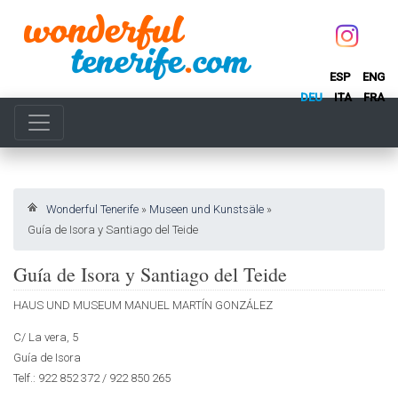
ESP
ENG
DEU
ITA
FRA
Wonderful Tenerife
»
Museen und Kunstsäle
»
Guía de Isora y Santiago del Teide
Guía de Isora y Santiago del Teide
HAUS UND MUSEUM MANUEL MARTÍN GONZÁLEZ
C/ La vera, 5
Guía de Isora
Telf.: 922 852 372 / 922 850 265