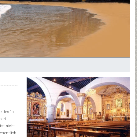
de Jesús
dert,
ist nicht
esentlich