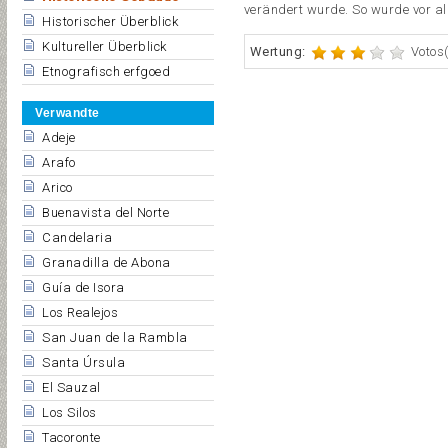
verändert wurde. So wurde vor al
Historischer Überblick
Kultureller Überblick
Wertung:
Votos(
Etnografisch erfgoed
Verwandte
Adeje
Arafo
Arico
Buenavista del Norte
Candelaria
Granadilla de Abona
Guía de Isora
Los Realejos
San Juan de la Rambla
Santa Úrsula
El Sauzal
Los Silos
Tacoronte