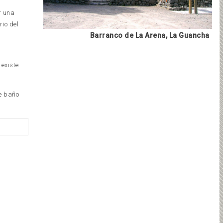
r una
io del
Barranco de La Arena, La Guancha
 existe
de baño