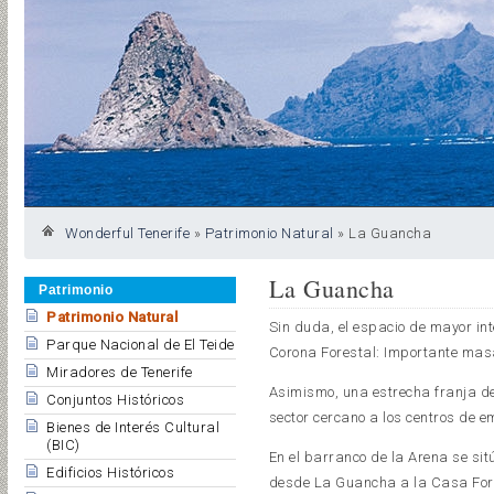
Wonderful Tenerife
»
Patrimonio Natural
»
La Guancha
La Guancha
Patrimonio
Patrimonio Natural
Sin duda, el espacio de mayor int
Parque Nacional de El Teide
Corona Forestal: Importante mas
Miradores de Tenerife
Asimismo, una estrecha franja de
Conjuntos Históricos
sector cercano a los centros de 
Bienes de Interés Cultural
(BIC)
En el barranco de la Arena se si
Edificios Históricos
desde La Guancha a la Casa Fores