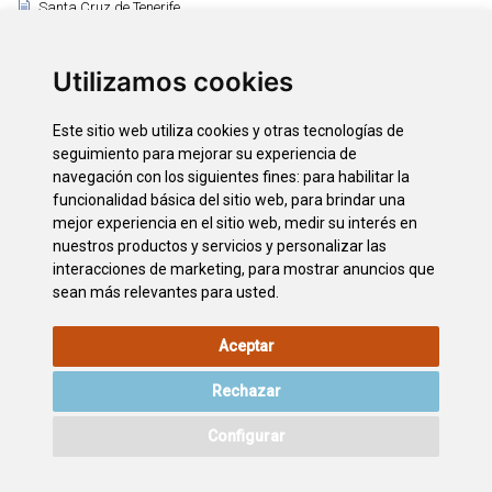
Santa Cruz de Tenerife
Santa Úrsula
Santiago del Teide
Utilizamos cookies
El Sauzal
Los Silos
Este sitio web utiliza cookies y otras tecnologías de
Tacoronte
seguimiento para mejorar su experiencia de
El Tanque
navegación con los siguientes fines:
para habilitar la
funcionalidad básica del sitio web
,
para brindar una
Tegueste
mejor experiencia en el sitio web
,
medir su interés en
La Victoria de Acentejo
nuestros productos y servicios y personalizar las
Vilaflor
interacciones de marketing
,
para mostrar anuncios que
sean más relevantes para usted
.
Aceptar
AVISO LEGAL
POLÍTICA DE
POLÍTICA DE
MAPA WEB
COOKIES
PRIVACIDAD
Rechazar
ACCESIBILIDAD
CONTACTO
Configurar
©2026
Wonderful Tenerife
. Todos los derechos reservados.