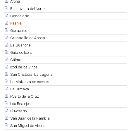
Arona
Buenavista del Norte
Candelaria
Fasnia
Garachico
Granadilla de Abona
La Guancha
Guía de Isora
Güímar
Icod de los Vinos
San Cristóbal La Laguna
La Matanza de Acentejo
La Orotava
Puerto de la Cruz
Los Realejos
El Rosario
San Juan de la Rambla
San Miguel de Abona