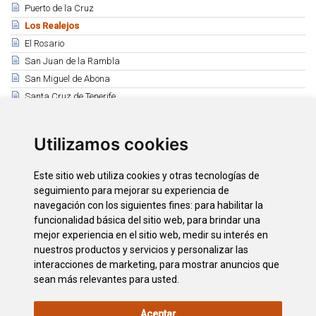
Puerto de la Cruz
Los Realejos
El Rosario
San Juan de la Rambla
San Miguel de Abona
Santa Cruz de Tenerife
Santa Úrsula
Santiago del Teide
Utilizamos cookies
El Sauzal
Los Silos
Este sitio web utiliza cookies y otras tecnologías de
Tacoronte
seguimiento para mejorar su experiencia de
El Tanque
navegación con los siguientes fines:
para habilitar la
funcionalidad básica del sitio web
,
para brindar una
Tegueste
mejor experiencia en el sitio web
,
medir su interés en
La Victoria de Acentejo
nuestros productos y servicios y personalizar las
Vilaflor
interacciones de marketing
,
para mostrar anuncios que
sean más relevantes para usted
.
Aceptar