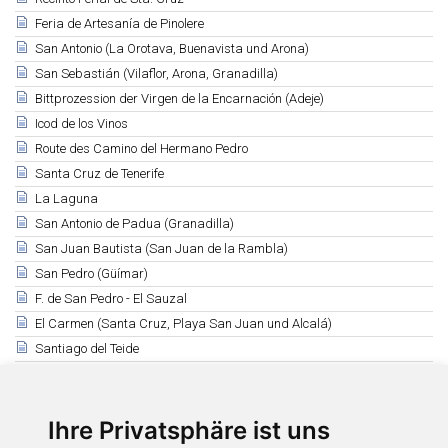
Feria de Artesanía de Pinolere
San Antonio (La Orotava, Buenavista und Arona)
San Sebastián (Vilaflor, Arona, Granadilla)
Bittprozession der Virgen de la Encarnación (Adeje)
Icod de los Vinos
Route des Camino del Hermano Pedro
Santa Cruz de Tenerife
La Laguna
San Antonio de Padua (Granadilla)
San Juan Bautista (San Juan de la Rambla)
San Pedro (Güímar)
F. de San Pedro - El Sauzal
El Carmen (Santa Cruz, Playa San Juan und Alcalá)
Santiago del Teide
La Esperanza
San Sebastián - Adeje
Ihre Privatsphäre ist uns
La Victoria de Acentejo