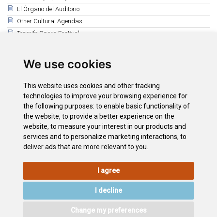
El Órgano del Auditorio
Other Cultural Agendas
Tenerife Opera Festival
Guimerá Theatre Cultural Agenda
Mueca Festival
We use cookies
Puerto de la Cruz Cultural Agenda
Leal Theatre (La Laguna)
This website uses cookies and other tracking
Magma Arte & Congresos
technologies to improve your browsing experience for
the following purposes:
to enable basic functionality of
Auditorio Infanta Leonor
the website
,
to provide a better experience on the
Auditorio de Guía de Isora
website
,
to measure your interest in our products and
Auditorio de Adeje
services and to personalize marketing interactions
,
to
deliver ads that are more relevant to you
.
I agree
LEGAL
COOKIE
PRIVACY
SITEMAP
ACCESSIBILITY
POLICY
POLICY
I decline
CONTACT
Change my preferences
©2026
Wonderful Tenerife
. Todos los derechos reservados.