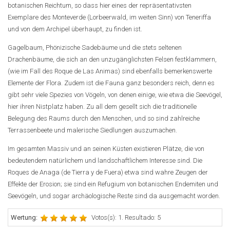
botanischen Reichtum, so dass hier eines der repräsentativsten
Exemplare des Monteverde (Lorbeerwald, im weiten Sinn) von Teneriffa
und von dem Archipel überhaupt, zu finden ist.
Gagelbaum, Phönizische Sadebäume und die stets seltenen
Drachenbäume, die sich an den unzugänglichsten Felsen festklammern,
(wie im Fall des Roque de Las Animas) sind ebenfalls bemerkenswerte
Elemente der Flora. Zudem ist die Fauna ganz besonders reich, denn es
gibt sehr viele Spezies von Vögeln, von denen einige, wie etwa die Seevögel,
hier ihren Nistplatz haben. Zu all dem gesellt sich die traditionelle
Belegung des Raums durch den Menschen, und so sind zahlreiche
Terrassenbeete und malerische Siedlungen auszumachen.
Im gesamten Massiv und an seinen Küsten existieren Plätze, die von
bedeutendem natürlichem und landschaftlichem Interesse sind. Die
Roques de Anaga (de Tierra y de Fuera) etwa sind wahre Zeugen der
Effekte der Erosion; sie sind ein Refugium von botanischen Endemiten und
Seevögeln, und sogar archäologische Reste sind da ausgemacht worden.
Wertung:
Votos(s): 1. Resultado: 5