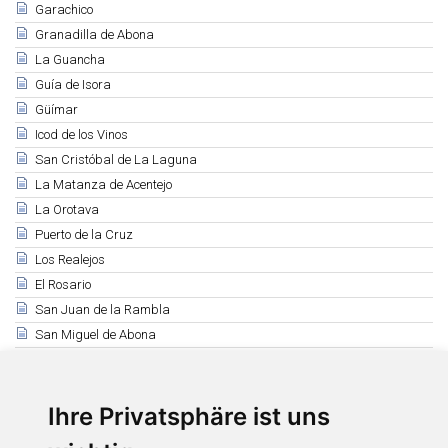
Garachico
Granadilla de Abona
La Guancha
Guía de Isora
Güímar
Icod de los Vinos
San Cristóbal de La Laguna
La Matanza de Acentejo
La Orotava
Puerto de la Cruz
Los Realejos
El Rosario
San Juan de la Rambla
San Miguel de Abona
Santa Cruz de Tenerife
Santa Úrsula
Santiago del Teide
Ihre Privatsphäre ist uns
El Sauzal