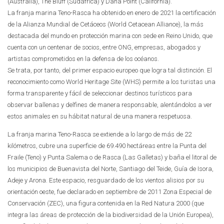
(Australia), The Bluff (Sudáfrica) y Dana Point (California).
La franja marina Teno-Rasca ha obtenido en enero de 2021 la certificación
de la Alianza Mundial de Cetáceos (World Cetacean Alliance), la más
destacada del mundo en protección marina con sede en Reino Unido, que
cuenta con un centenar de socios, entre ONG, empresas, abogados y
artistas comprometidos en la defensa de los océanos.
Se trata, por tanto, del primer espacio europeo que logra tal distinción. El
reconocimiento como World Heritage Site (WHS) permite a los turistas una
forma transparente y fácil de seleccionar destinos turísticos para
observar ballenas y delfines de manera responsable, alentándolos a ver
estos animales en su hábitat natural de una manera respetuosa.
La franja marina Teno-Rasca se extiende a lo largo de más de 22
kilómetros, cubre una superficie de 69.490 hectáreas entre la Punta del
Fraile (Teno) y Punta Salema o de Rasca (Las Galletas) y baña el litoral de
los municipios de Buenavista del Norte, Santiago del Teide, Guía de Isora,
Adeje y Arona. Este espacio, resguardado de los vientos alisios por su
orientación oeste, fue declarado en septiembre de 2011 Zona Especial de
Conservación (ZEC), una figura contenida en la Red Natura 2000 (que
integra las áreas de protección de la biodiversidad de la Unión Europea),