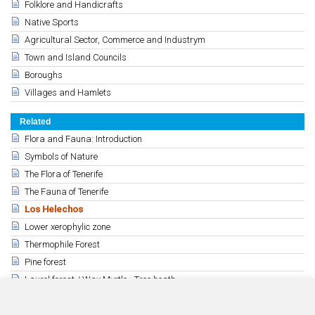
Folklore and Handicrafts
Native Sports
Agricultural Sector, Commerce and Industrym
Town and Island Councils
Boroughs
Villages and Hamlets
Related
Flora and Fauna: Introduction
Symbols of Nature
The Flora of Tenerife
The Fauna of Tenerife
Los Helechos
Lower xerophylic zone
Thermophile Forest
Pine forest
Laurel forest / Wax Myrtle - Tree heath
High mountain
Mushrooms