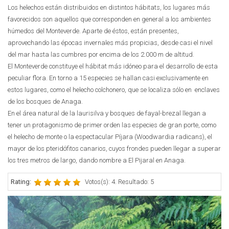
Los helechos están distribuidos en distintos hábitats, los lugares más
favorecidos son aquellos que corresponden en general a los ambientes
húmedos del Monteverde. Aparte de éstos, están presentes,
aprovechando las épocas invernales más propicias, desde casi el nivel
del mar hasta las cumbres por encima de los 2.000 m de altitud.
El Monteverde constituye el hábitat más idóneo para el desarrollo de esta
peculiar flora. En torno a 15 especies se hallan casi exclusivamente en
estos lugares, como el helecho colchonero, que se localiza sólo en enclaves
de los bosques de Anaga.
En el área natural de la laurisilva y bosques de fayal-brezal llegan a
tener un protagonismo de primer orden las especies de gran porte, como
el helecho de monte o la espectacular Píjara (Woodwardia radicans), el
mayor de los pteridófitos canarios, cuyos frondes pueden llegar a superar
los tres metros de largo, dando nombre a El Pijaral en Anaga.
Rating:
Votos(s): 4. Resultado: 5