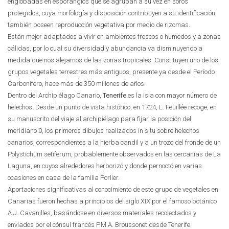
englobadas en esporangios que se agrupan a su vez en soros
protegidos, cuya morfología y disposición contribuyen a su identificación,
también poseen reproducción vegetativa por medio de rizomas.
Están mejor adaptados a vivir en ambientes frescos o húmedos y a zonas
cálidas, por lo cual su diversidad y abundancia va disminuyendo a
medida que nos alejamos de las zonas tropicales. Constituyen uno de los
grupos vegetales terrestres más antiguos, presente ya desde el Período
Carbonífero, hace más de 350 millones de años.
Dentro del Archipiélago Canario,
Tenerife
es la isla con mayor número de
helechos. Desde un punto de vista histórico, en 1724, L. Feuillée recoge, en
su manuscrito del viaje al archipiélago para fijar la posición del
meridiano 0, los primeros dibujos realizados in situ sobre helechos
canarios, correspondientes a la hierba candil y a un trozo del fronde de un
Polystichum setiferum, probablemente observados en las cercanías de La
Laguna, en cuyos alrededores herborizó y donde pernoctó en varias
ocasiones en casa de la familia Porlier.
Aportaciones significativas al conocimiento de este grupo de vegetales en
Canarias fueron hechas a principios del siglo XIX por el famoso botánico
A.J. Cavanilles, basándose en diversos materiales recolectados y
enviados por el cónsul francés P.M.A. Broussonet desde Tenerife.