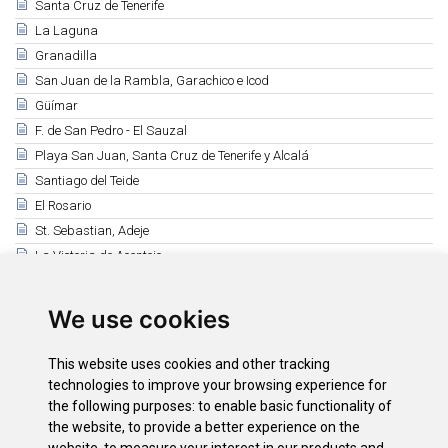
Santa Cruz de Tenerife
La Laguna
Granadilla
San Juan de la Rambla, Garachico e Icod
Güímar
F. de San Pedro - El Sauzal
Playa San Juan, Santa Cruz de Tenerife y Alcalá
Santiago del Teide
El Rosario
St. Sebastian, Adeje
La Victoria de Acentejo
Bavarian Week and Beer Festival
Los Silos
We use cookies
Ntra Sra de Los Remedios - Tegueste
San Miguel Arcángel - San Miguel de Abona
This website uses cookies and other tracking
Fiestas de Adeje y Santa Úrsula
technologies to improve your browsing experience for
Buenavista del Norte
the following purposes:
to enable basic functionality of
the website
,
to provide a better experience on the
La Matanza y Taganana