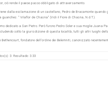
or, ciò rende il paese passo obbligato di attraversamento.
i viene dalla esclamazione di un castellano, Pedro de Bracamonte quando g
guanches: " Vilaflor de Chasna" (Vidi il Fiore di Chasna, N.d.T.).
emo dedicato a San Pietro. Però furono Pedro Soler e sua moglie Juana Pa
ludendo sotto la giurisdizione di questa località, tutti gli altri luoghi del
de Bethencourt, fondatore dell'ordine dei Belemniti, canonizzato recentemen
tos(s): 3. Resultado: 3.33