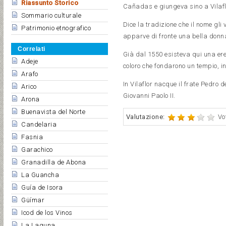
Riassunto Storico
Cañadas e giungeva sino a Vilafl
Sommario culturale
Dice la tradizione che il nome gl
Patrimonio etnografico
apparve di fronte una bella donna 
Correlati
Già dal 1550 esisteva qui una er
Adeje
coloro che fondarono un tempio, inc
Arafo
In Vilaflor nacque il frate Pedro 
Arico
Giovanni Paolo II.
Arona
Buenavista del Norte
Valutazione:
Vo
Candelaria
Fasnia
Garachico
Granadilla de Abona
La Guancha
Guía de Isora
Güímar
Icod de los Vinos
La Laguna