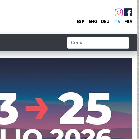
ESP
ENG
DEU
ITA
FRA