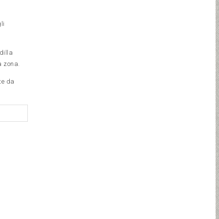
li
dilla
la zona.
te da