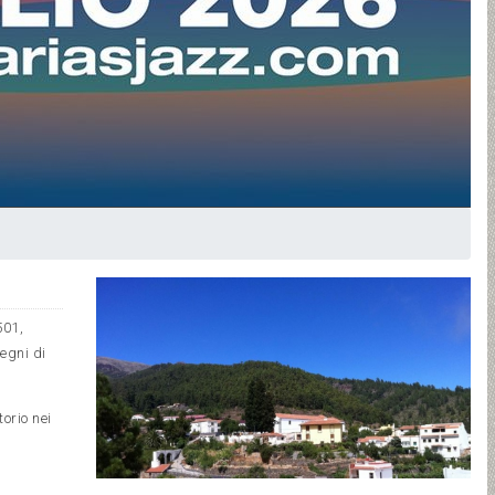
501,
egni di
torio nei