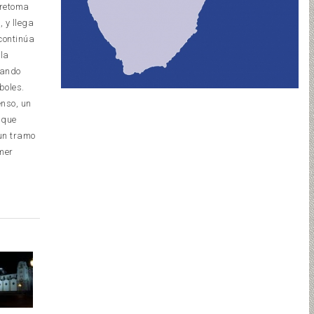
 retoma
 y llega
continúa
 la
nando
boles.
nso, un
 que
 un tramo
imer