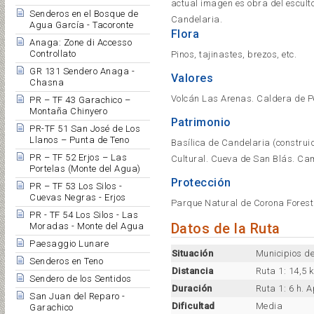
actual imagen es obra del esculto
Senderos en el Bosque de
Candelaria.
Agua García - Tacoronte
Flora
Anaga: Zone di Accesso
Controllato
Pinos, tajinastes, brezos, etc.
GR 131 Sendero Anaga -
Valores
Chasna
Volcán Las Arenas. Caldera de Pe
PR – TF 43 Garachico –
Montaña Chinyero
Patrimonio
PR-TF 51 San José de Los
Llanos – Punta de Teno
Basílica de Candelaria (construid
PR – TF 52 Erjos – Las
Cultural. Cueva de San Blás. Cami
Portelas (Monte del Agua)
Protección
PR – TF 53 Los Silos -
Cuevas Negras - Erjos
Parque Natural de Corona Foresta
PR - TF 54 Los Silos - Las
Datos de la Ruta
Moradas - Monte del Agua
Paesaggio Lunare
Situación
Municipios de
Senderos en Teno
Distancia
Ruta 1: 14,5 
Sendero de los Sentidos
Duración
Ruta 1: 6 h. A
San Juan del Reparo -
Dificultad
Media
Garachico