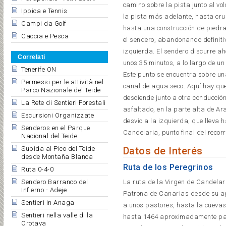
camino sobre la pista junto al vo
Ippica e Tennis
la pista más adelante, hasta cru
Campi da Golf
hasta una construcción de piedra
Caccia e Pesca
el sendero, abandonando definitiv
izquierda. El sendero discurre a
Correlati
unos 35 minutos, a lo largo de u
Tenerife ON
Este punto se encuentra sobre u
Permessi per le attività nel
canal de agua seco. Aquí hay que
Parco Nazionale del Teide
desciende junto a otra conducción
La Rete di Sentieri Forestali
asfaltado, en la parte alta de Ar
Escursioni Organizzate
desvío a la izquierda, que lleva 
Senderos en el Parque
Candelaria, punto final del recorr
Nacional del Teide
Subida al Pico del Teide
Datos de Interés
desde Montaña Blanca
Ruta de los Peregrinos
Ruta 0-4-0
Sendero Barranco del
La ruta de la Virgen de Candelar
Infierno - Adeje
Patrona de Canarias desde su a
Sentieri in Anaga
a unos pastores, hasta la cuevas
Sentieri nella valle di la
hasta 1464 aproximadamente par
Orotava