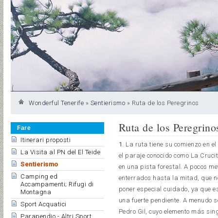
Wonderful Tenerife
»
Sentierismo
»
Ruta de los Peregrinos
Ruta de los Peregrino
Fare
Itinerari proposti
1
. La ruta tiene su comienzo en 
La Visita al PN del El Teide
el paraje conocido como La Crucit
Sentierismo
en una pista forestal. A pocos m
Camping ed
enterrados hasta la mitad, que n
Accampamenti; Rifugi di
poner especial cuidado, ya que es
Montagna
una fuerte pendiente. A menudo se
Sport Acquatici
Pedro Gil, cuyo elemento más sing
Parapendio - Altri Sport