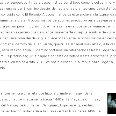
lcán, el sendero continúa a pocos metros por el lado derecho del camino, y
zar una cerca. El camino desciende hacia unas plantaciones de castaños,
 conocida como El Refugio. A pocos metros de este enclave y la izquierda 
amente la pista. A pocos metros de aquí, es preciso volver a desviarse a
hora por un pinar muy antiguo e interesante en el que se permanece cami
n agradable camino que desciende suavemente y bajo la sombra de los ár
na pequeña loma desde la que puede observarse, a pocos metros en desce
 tomar el camino de la izquierda, que cruza el canal más abajo, a la vez
, esta vez con agua. El camino continúa sin bifurcaciones hasta llegar a
afo. Es preciso seguir la bajada por esta carretera hasta encontrar el pr
hasta el casco de Arafo.
2
. Allí es posible coger un autobús para llegar a
ido.
ia, conmemora una ruta que hizo la primitiva imagen de la
parición aproximadamente hacia 1440 en la Playa de Chimisay
 del Mencey de Guímar en Chinguaro, lugar en el que estuvo
a ser luego trasladada a la cueva de San Blás hacia 1496. La