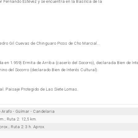
r Fernando Estévez y se encuentra en la Basílica de la
dro Gil Cuevas de Chinguaro Picos de Cho Marcial...
a en 1.959) Ermita de Arriba (caserío del Socorro), declarada Bien de Int
no del Socorro (declarado Bien de Interés Cultural).
l. Paisaje Protegido de Las Siete Lomas.
 Arafo - Güímar - Candelaria
km.; Ruta 2: 12,5 km.
prox.; Ruta 2: 3 h. Aprox.