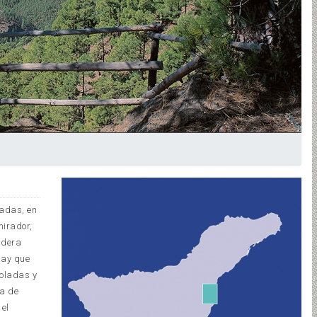
ñadas, en
mirador,
adera
hay que
coladas y
ra de
 el