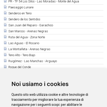
PR - TF 54 Los Silos - Las Moradas - Monte del Agua
Paesaggio Lunare
Senderos en Teno
Sendero de los Sentidos
San Juan del Reparo - Garachico
San Marcos - Arenas Negras
Ruta del Agua - Zona Norte
Las Aguas - El Rosario
La Montañeta - Arenas Negras
Teno Alto - Teno Bajo
Ruigómez - Las Manchas - Arguayo
Roque del Conde
Tamaide
Montaña Roja - Montaña Pelada
Noi usiamo i cookies
Camino Real de Fasnia
Ruta de los Peregrinos
Questo sito web utilizza cookie e altre tecnologie di
Observación de Aves
tracciamento per migliorare la tua esperienza di
navigazione per i seguenti scopi:
per abilitare le