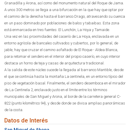
Granadilla y Arona, así como del monumento natural del Roque de Jama.
A unos 300 metros se llega a una bifurcación en la que hay que optar por
el camino de la derecha hasta el barranco Drago, atravesando su cuenca
en un paso dominado por poblaciones de balos y tabaibas. Esta zona
está enmarcada en tres fuentes: El Lunchón, La Hoya y Tamaide.
Una vez en las proximidades del caserío de La Hoya, enclavada en un
entorno agrícola de bancales cultivados y cubiertos, por lo general, de
jable, hay que cruzar el camino asfaltado de El Roque - Aldea Blanca,
para retomar el sendero en el interior del propio caserío, en cuyo interior
destaca un horno de teja y casas de arquitectura tradicional.
A la salida de este núcleo sucede la llegada al barranco Mantible, desde
el que se continúa hasta la montaña La centinela, en un entorno típico del
piso de vegetación basal. Finalmente, el sendero desemboca en el mirador
de La Centinela 2, enclavado justo en el límite entre los términos
municipales de San Miguel y Arona, al borde de la carretera general C-
822 (punto kilométrico 94), y desde donde se divisa amplias panorámicas
de la costa.
Datos de Interés
San Miguel de Abona.