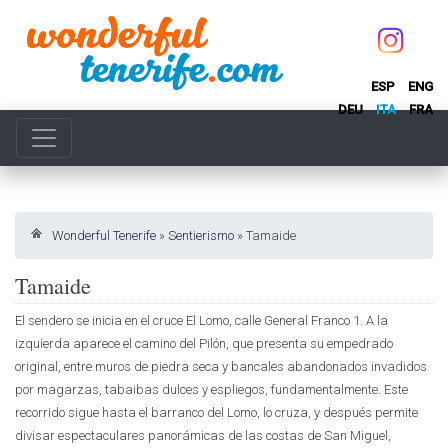
ESP
ENG
DEU
ITA
FRA
Wonderful Tenerife
»
Sentierismo
»
Tamaide
Tamaide
El sendero se inicia en el cruce El Lomo, calle General Franco 1. A la
izquierda aparece el camino del Pilón, que presenta su empedrado
original, entre muros de piedra seca y bancales abandonados invadidos
por magarzas, tabaibas dulces y espliegos, fundamentalmente. Este
recorrido sigue hasta el barranco del Lomo, lo cruza, y después permite
divisar espectaculares panorámicas de las costas de San Miguel,