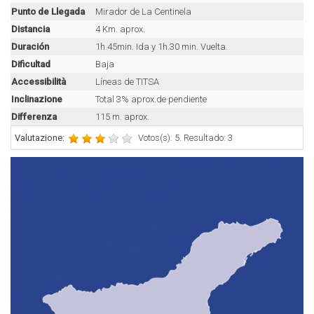
Punto de Llegada
Mirador de La Centinela
Distancia
4 Km. aprox.
Duración
1h.45min. Ida y 1h.30 min. Vuelta.
Dificultad
Baja
Accessibilità
Líneas de TITSA
Inclinazione
Total 3% aprox.de pendiente
Differenza
115 m. aprox.
Valutazione:
Votos(s): 5. Resultado: 3