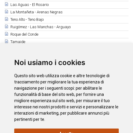
Las Aguas - El Rosario
La Montañeta - Arenas Negras
Teno Alto - Teno Bajo
Ruigómez - Las Manchas - Arguayo
Roque del Conde
Tamaide
Montaña Roja - Montaña Pelada
Camino Real de Fasnia
Noi usiamo i cookies
Ruta de los Peregrinos
Observación de Aves
Questo sito web utilizza cookie e altre tecnologie di
tracciamento per migliorare la tua esperienza di
navigazione per i seguenti scopi:
per abilitare le
Scarica
funzionalità di base del sito web
,
per fornire una
El Pijaral
migliore esperienza sul sito web
,
per misurare il tuo
Monte de Aguirre
interesse nei nostri prodotti e servizi e personalizzare le
interazioni di marketing
,
per pubblicare annunci più
pertinenti per te
.
INFORMAZIONI
POLITICA
L'INFORMATIVA
MAPPA