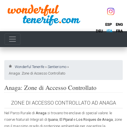
ESP
ENG
DEU
ITA
FRA
Wonderful Tenerife
»
Sentierismo
»
Anaga: Zone di Accesso Controllato
Anaga: Zone di Accesso Controllato
ZONE DI ACCESSO CONTROLLATO AD ANAGA
Nel Parco Rurale di
Anaga
si trovano tre enclave di special valore: le
riserve Naturali Integrali di
Ijuana
,
El Pijaral
e
Los Roques de Anaga
, zone
con il massimo grado di protezione ambientale per garantire la