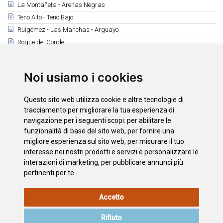
La Montañeta - Arenas Negras
Teno Alto - Teno Bajo
Ruigómez - Las Manchas - Arguayo
Roque del Conde
Tamaide
Montaña Roja - Montaña Pelada
Noi usiamo i cookies
Camino Real de Fasnia
Ruta de los Peregrinos
Questo sito web utilizza cookie e altre tecnologie di
Observación de Aves
tracciamento per migliorare la tua esperienza di
navigazione per i seguenti scopi:
per abilitare le
funzionalità di base del sito web
,
per fornire una
Scarica
migliore esperienza sul sito web
,
per misurare il tuo
Mapa de 41 senderos en el Parque Nacional del Teide
interesse nei nostri prodotti e servizi e personalizzare le
interazioni di marketing
,
per pubblicare annunci più
pertinenti per te
.
INFORMAZIONI
POLITICA
L'INFORMATIVA
MAPPA
Accetto
LEGALI
SUI
SULLA
DEL SITO
COOKIE
PRIVACY
Rifiuto