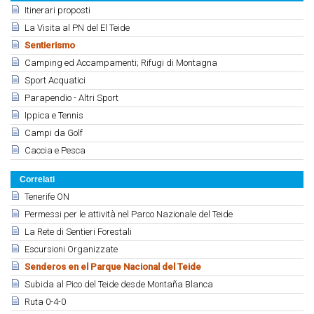
Itinerari proposti
La Visita al PN del El Teide
Sentierismo
Camping ed Accampamenti; Rifugi di Montagna
Sport Acquatici
Parapendio - Altri Sport
Ippica e Tennis
Campi da Golf
Caccia e Pesca
Correlati
Tenerife ON
Permessi per le attività nel Parco Nazionale del Teide
La Rete di Sentieri Forestali
Escursioni Organizzate
Senderos en el Parque Nacional del Teide
Subida al Pico del Teide desde Montaña Blanca
Ruta 0-4-0